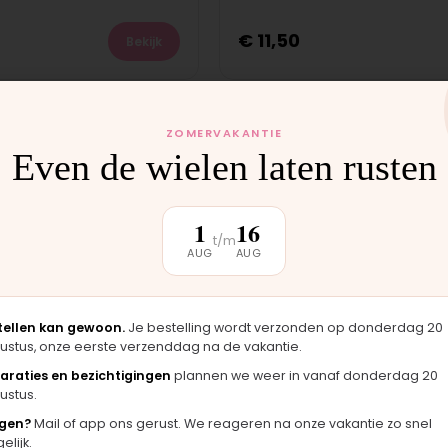
€
11,50
Bekijk
ielvergrendeling
Clip duwbeugel vergrendeli
ZOMERVAKANTIE
Op voorraad
Even de wielen laten rusten
€
5,25
Bekijk
1
16
t/m
AUG
AUG
grendelings set
Muggennet
NIEUW
Op voorraad
tellen kan gewoon.
Je bestelling wordt verzonden op donderdag 20
ustus, onze eerste verzenddag na de vakantie.
araties en bezichtigingen
plannen we weer in vanaf donderdag 20
€
14,50
Bekijk
ustus.
gen?
Mail of app ons gerust. We reageren na onze vakantie zo snel
lijk.