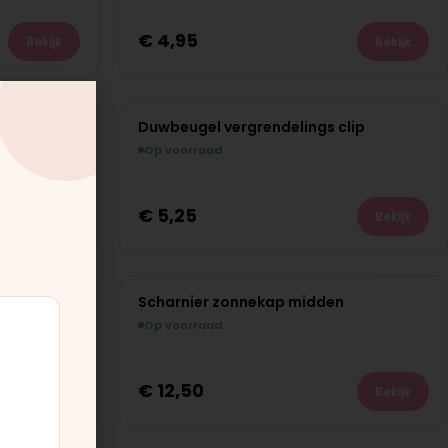
€
4,95
Bekijk
Bekijk
ng
Duwbeugel vergrendelings clip
Op voorraad
€
5,25
Bekijk
Bekijk
Scharnier zonnekap midden
Op voorraad
€
12,50
Bekijk
Bekijk