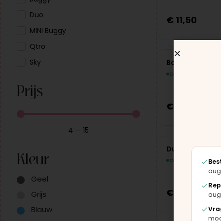
Duo
€
11,50
MINI Buggy
Qtro
Sky
Borgpen voorw
Op voorraad
Prijs
€
14,50
4
—
15
Duwbeugel ver
Kleur
Op voorraad
Bes
aug
Geel
Rep
€
9,95
Grijs
aug
Blauw
Vra
moge