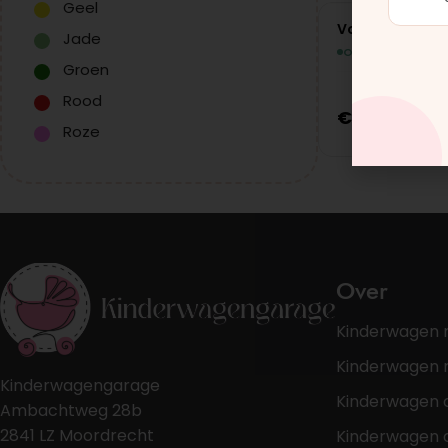
Geel
Vooras
Jade
Op voorraad
Groen
Rood
€
14,75
Roze
Over
Kinderwagen 
Kinderwagen r
Kinderwagengarage
Kinderwagen 
Ambachtweg 28b
2841 LZ Moordrecht
Kinderwagen 