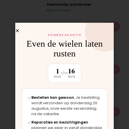
Klemmetje achterwiel
Op voorraad
€
10,00
Bekijk
ZOMERVAKANTIE
Even de wielen laten
Binnenband 12"
rusten
Op voorraad
1
16
€
12,50
Bekijk
t/m
AUG
AUG
Muggennet
Op voorraad
Bestellen kan gewoon.
Je bestelling
wordt verzonden op donderdag 20
augustus, onze eerste verzenddag
€
14,75
Bekijk
na de vakantie.
Reparaties en bezichtigingen
plannen we weer in vanaf donderdag