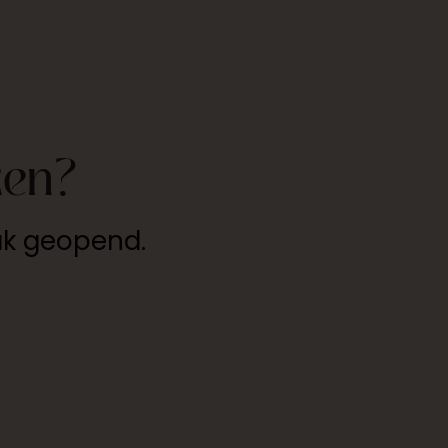
ken?
ak geopend.