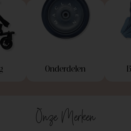
g
Onderdelen
B
Onze Merken