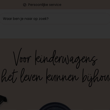
Persoonlijke service
Bekleding
Kinderwagens
Contact
Voor kinderwagens
 het leven kunnen bijho