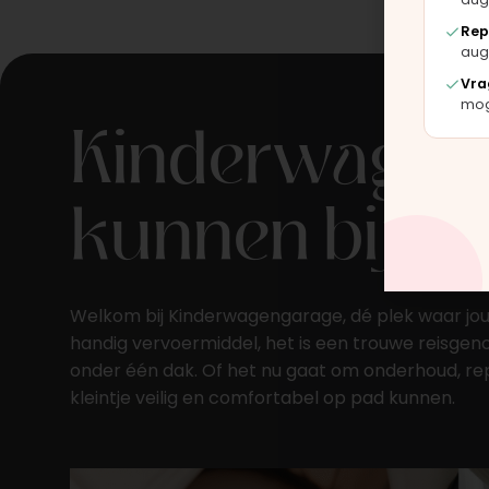
Rep
aug
Vra
Kinderwagens
moge
kunnen bijh
Welkom bij Kinderwagengarage, dé plek waar jouw 
handig vervoermiddel, het is een trouwe reisgenoo
onder één dak. Of het nu gaat om onderhoud, repar
kleintje veilig en comfortabel op pad kunnen.