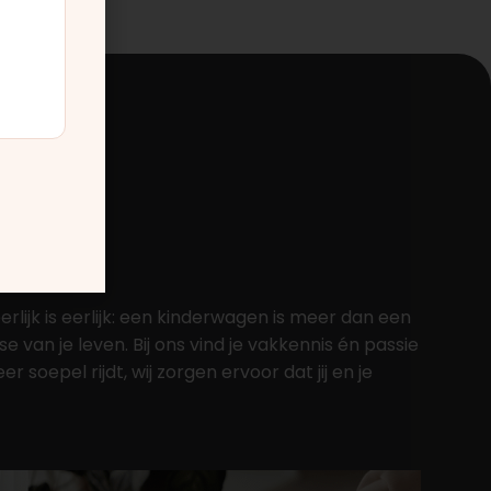
lijk is eerlijk: een kinderwagen is meer dan een
 van je leven. Bij ons vind je vakkennis én passie
oepel rijdt, wij zorgen ervoor dat jij en je