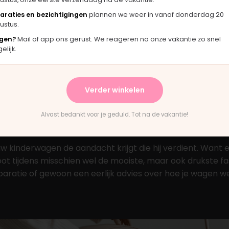
araties en bezichtigingen
plannen we weer in vanaf donderdag 20
ustus.
gen?
Mail of app ons gerust. We reageren na onze vakantie zo snel
 die het leven
lijk.
ouden
Verder winkelen
Alvast bedankt voor je geduld. Tot na de vakantie!
kinderwagen de aandacht krijgt die hij verdient. Want eer
t tijdens misschien wel de mooiste, maar ook drukste fase
atie of gewoon een eerlijk advies over hoe je wagen weer s