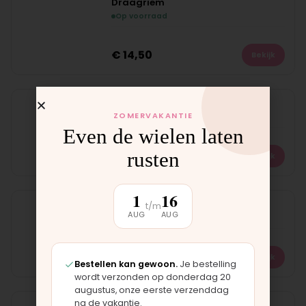
Draagriem
Op voorraad
NIEUW
€
14,50
Bekijk
Gordelset
ZOMERVAKANTIE
Op voorraad
Even de wielen laten
NIEUW
rusten
€
19,95
Bekijk
1
16
Gordelset donker grijs
t/m
AUG
AUG
Op voorraad
NIEUW
€
18,75
Bekijk
Bestellen kan gewoon.
Je bestelling
wordt verzonden op donderdag 20
augustus, onze eerste verzenddag
na de vakantie.
Gordelset zwart