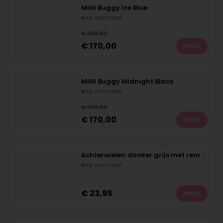
MINI Buggy Ice Blue
Op voorraad
Bespaar
€
50,00
€
220,00
NIEUW
€
170,00
Bekijk
MINI Buggy Midnight Black
Op voorraad
Bespaar
€
50,00
€
220,00
NIEUW
€
170,00
Bekijk
Achterwielen donker grijs met rem
Op voorraad
NIEUW
€
23,95
Bekijk