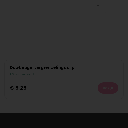
Duwbeugel vergrendelings clip
Op voorraad
€
5,25
Bekijk