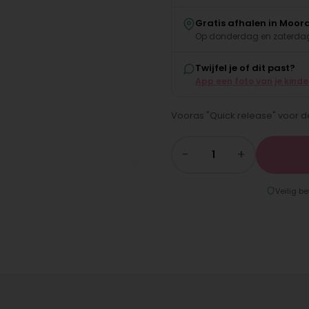
Gratis afhalen in Moor
Op donderdag en zaterdag
Twijfel je of dit past?
App een foto van je kind
Vooras "Quick release" voor d
−
+
Veilig be