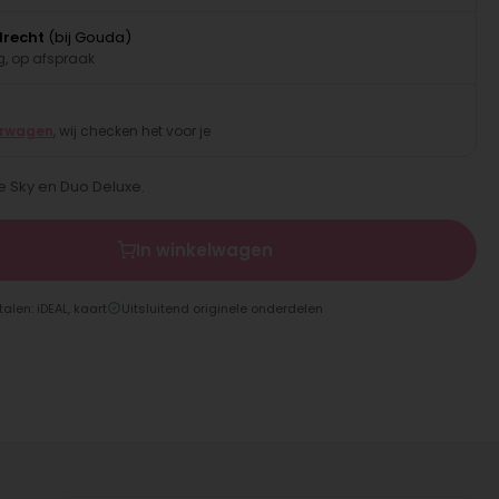
drecht
(bij Gouda)
, op afspraak
erwagen
, wij checken het voor je
e Sky en Duo Deluxe.
In winkelwagen
talen: iDEAL, kaart
Uitsluitend originele onderdelen