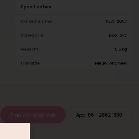
Specificaties
Artikelnummer
PEW-2057
Categorie
Duo · Sky
Gewicht
0,5 kg
Conditie
Nieuw, origineel
Plan een afspraak
App: 06 - 2862 1330