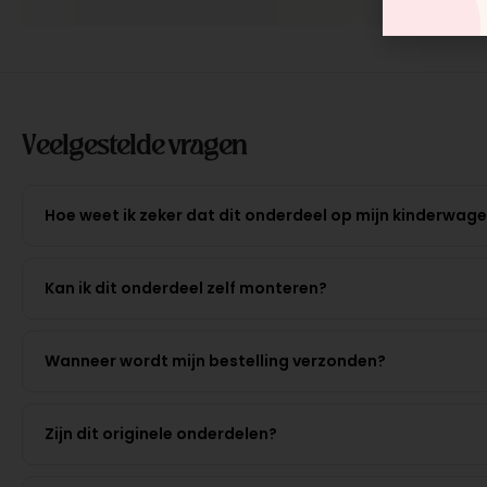
Veelgestelde vragen
Hoe weet ik zeker dat dit onderdeel op mijn kinderwag
Kan ik dit onderdeel zelf monteren?
Wanneer wordt mijn bestelling verzonden?
Zijn dit originele onderdelen?