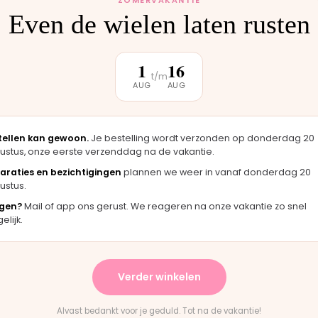
Even de wielen laten rusten
klantbeoordeling
1
16
t/m
AUG
AUG
★★★★
★★★★★
angsgekomen in Moordrecht en het
"Fijne webshop met
tellen kan gewoon.
Je bestelling wordt verzonden op donderdag 20
derdeel werd er direct opgezet. Klaar
merkt dat ze deze
ustus, onze eerste verzenddag na de vakantie.
rwijl je wacht."
handen hebben."
araties en bezichtigingen
plannen we weer in vanaf donderdag 20
s · Joolz duwstang
Chantal · Joolz ond
ustus.
gen?
Mail of app ons gerust. We reageren na onze vakantie zo snel
lijk.
★★★★★
het paste perfect.
"Persoonlijk contact, snelle reactie
Verder winkelen
 waren duidelijk."
en eerlijk advies. Aanrader."
gy wiel
Rick · Bugaboo onderdeel
Alvast bedankt voor je geduld. Tot na de vakantie!