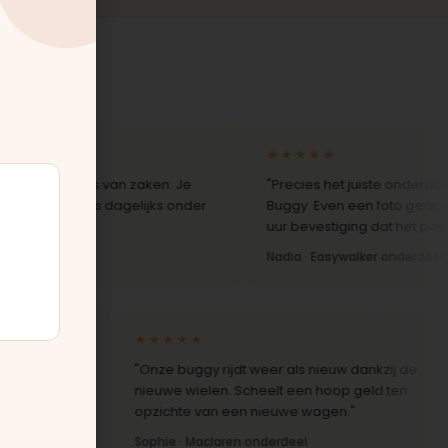
★★★★★
 kennis van zaken. Je
"Precies het juiste onderdeel voor 
 wagens dagelijks onder
Buggy. Even een foto geappt en bi
uur bevestiging dat het paste."
erdeel
Nadia · Easywalker onderdeel
★★★★★
 op vragen
"Onze buggy rijdt weer als nieuw dankzij de
nieuwe wielen. Scheelt een hoop geld ten
opzichte van een nieuwe wagen."
Sophie · Maclaren onderdeel