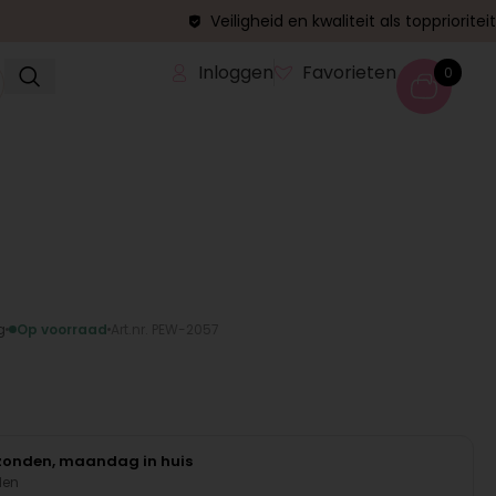
Veiligheid en kwaliteit als topprioriteit
Inloggen
Favorieten
0
g
Op voorraad
Art.nr. PEW-2057
rzonden, maandag in huis
den