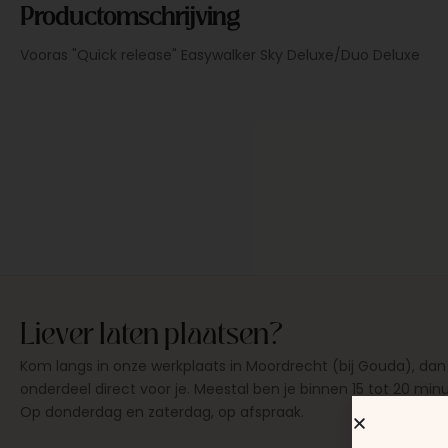
Productomschrijving
Vooras "Quick release" Easywalker Sky Deluxe/Duo Deluxe
Liever laten plaatsen?
Kom langs in onze werkplaats in Moordrecht (bij Gouda), dan
onderdeel direct voor je. Meestal ben je binnen 15 tot 20 min
Op donderdag en zaterdag, op afspraak.