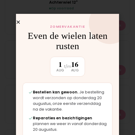
Achterwiel 12"
Op voorraad
€
29,00
Bekijk
ZOMERVAKANTIE
Even de wielen laten
rusten
Buitenband 12"
Op voorraad
1
16
t/m
€
17,95
Bekijk
AUG
AUG
Buitenband 12"
Bestellen kan gewoon.
Je bestelling
wordt verzonden op donderdag 20
Op voorraad
augustus, onze eerste verzenddag
na de vakantie.
€
29,95
Bekijk
Reparaties en bezichtigingen
plannen we weer in vanaf donderdag
20 augustus.