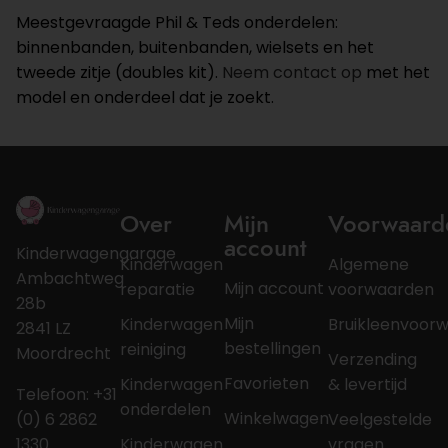
Meestgevraagde Phil & Teds onderdelen:
binnenbanden, buitenbanden, wielsets en het
tweede zitje (doubles kit).
Neem contact op
met het
model en onderdeel dat je zoekt.
Over
Mijn
Voorwaard
account
Kinderwagengarage
Kinderwagen
Algemene
Ambachtweg
Mijn account
reparatie
voorwaarden
28b
Mijn
Kinderwagen
Bruikleenvoor
2841 LZ
bestellingen
reiniging
Moordrecht
Verzending
Favorieten
Kinderwagen
& levertijd
Telefoon: +31
onderdelen
Winkelwagen
(0) 6 2862
Veelgestelde
1330
Kinderwagen
vragen