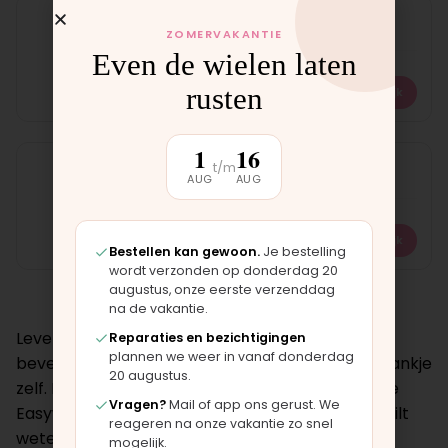
Voorvork Easyboard
ZOMERVAKANTIE
Op voorraad
Even de wielen laten
rusten
€
12,50
Bekijk
1
16
Wiel Easyboard
t/m
AUG
AUG
Op voorraad
€
26,50
Bekijk
Bestellen kan gewoon.
Je bestelling
wordt verzonden op donderdag 20
augustus, onze eerste verzenddag
na de vakantie.
Leverbare onderdelen: voorvorken,
Reparaties en bezichtigingen
plannen we weer in vanaf donderdag
bevestigingsmateriaal, wieltjes en het meerijdplankje
20 augustus.
zelf. Het Easyboard is compatibel met meerdere
Vragen?
Mail of app ons gerust. We
Easywalker-modellen.
Neem contact op
als je wilt
reageren na onze vakantie zo snel
weten of het Easyboard op jouw model past.
mogelijk.