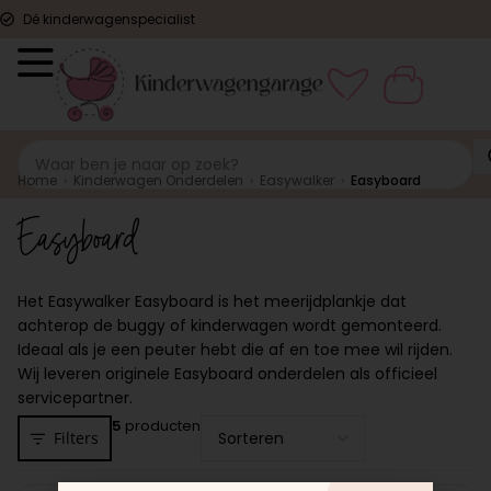
Dé kinderwagenspecialist
Home
›
Kinderwagen Onderdelen
›
Easywalker
›
Easyboard
Easyboard
Het Easywalker Easyboard is het meerijdplankje dat
achterop de buggy of kinderwagen wordt gemonteerd.
Ideaal als je een peuter hebt die af en toe mee wil rijden.
Wij leveren originele Easyboard onderdelen als officieel
servicepartner.
5
producten
Filters