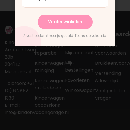
Verder winkelen
Over
Mijn
Voorwaard
Alvast bedankt voor je geduld. Tot na de vakantie!
account
Kinderwagengarage
Kinderwagen
Algemene
Ambachtweg
Mijn account
reparatie
voorwaarden
28b
Mijn
Kinderwagen
Bruikleenvoor
2841 LZ
bestellingen
reiniging
Moordrecht
Verzending
Favorieten
Kinderwagen
& levertijd
Telefoon: +31
onderdelen
Winkelwagen
(0) 6 2862
Veelgestelde
1330
Kinderwagen
vragen
E-mail:
occassions
info@kinderwagengarage.nl