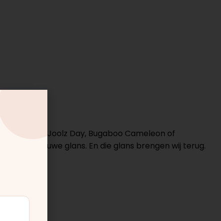
 gaan. Een Joolz Day, Bugaboo Cameleon of
alleen z'n nieuwe glans. En die glans brengen wij terug.