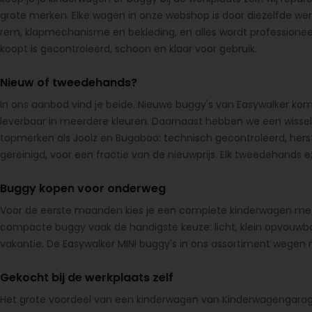
grote merken. Elke wagen in onze webshop is door diezelfde we
rem, klapmechanisme en bekleding, en alles wordt professioneel 
koopt is gecontroleerd, schoon en klaar voor gebruik.
Nieuw of tweedehands?
In ons aanbod vind je beide. Nieuwe buggy's van Easywalker kome
leverbaar in meerdere kleuren. Daarnaast hebben we een wiss
topmerken als Joolz en Bugaboo: technisch gecontroleerd, hers
gereinigd, voor een fractie van de nieuwprijs. Elk tweedehands ex
Buggy kopen voor onderweg
Voor de eerste maanden kies je een complete kinderwagen met wi
compacte buggy vaak de handigste keuze: licht, klein opvouwbaa
vakantie. De Easywalker MINI buggy's in ons assortiment wegen r
Gekocht bij de werkplaats zelf
Het grote voordeel van een kinderwagen van Kinderwagengarage: w