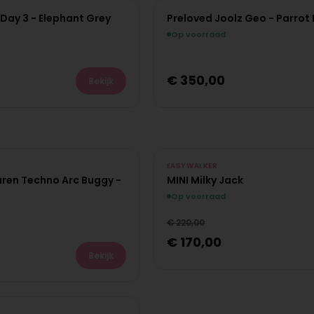
 Day 3 - Elephant Grey
Preloved Joolz Geo - Parrot 
PRE-LOVED
Op voorraad
Uniek exemplaar
€
350,00
Bekijk
NIEUW
Bes
EASYWALKER
ren Techno Arc Buggy -
MINI Milky Jack
Op voorraad
€
220,00
€
170,00
Bekijk
Bespaar
€
50,00