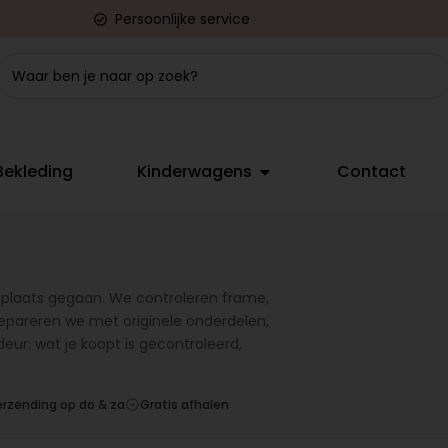
Persoonlijke service
Bekleding
Kinderwagens
Contact
kplaats gegaan. We controleren frame,
repareren we met originele onderdelen,
deur: wat je koopt is gecontroleerd,
erzending op do & za
Gratis afhalen