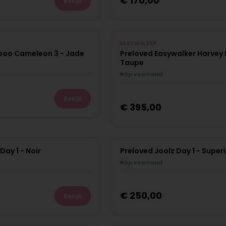
€
170,00
Bekijk
PRE-LOVED
EASYWALKER
boo Cameleon 3 - Jade
Preloved Easywalker Harvey 
Uniek exemplaar
Taupe
Op voorraad
Bekijk
€
395,00
Day 1 - Noir
Preloved Joolz Day 1 - Super
PRE-LOVED
Op voorraad
Uniek exemplaar
€
250,00
Bekijk