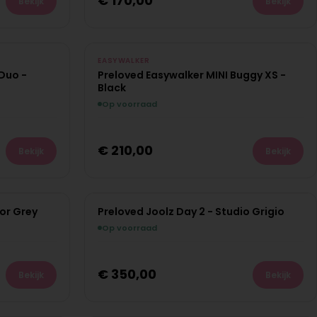
€
170,00
Bekijk
Bekijk
PRE-LOVED
EASYWALKER
Duo -
Preloved Easywalker MINI Buggy XS -
Uniek exemplaar
Black
Op voorraad
€
210,00
Bekijk
Bekijk
ior Grey
Preloved Joolz Day 2 - Studio Grigio
PRE-LOVED
Op voorraad
Uniek exemplaar
€
350,00
Bekijk
Bekijk