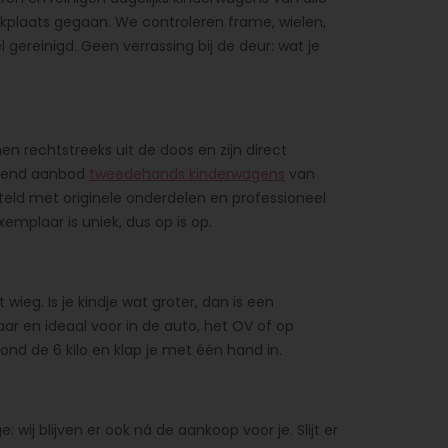
rkplaats gegaan. We controleren frame, wielen,
gereinigd. Geen verrassing bij de deur: wat je
n rechtstreeks uit de doos en zijn direct
elend aanbod
tweedehands kinderwagens
van
teld met originele onderdelen en professioneel
emplaar is uniek, dus op is op.
eg. Is je kindje wat groter, dan is een
r en ideaal voor in de auto, het OV of op
ond de 6 kilo en klap je met één hand in.
ij blijven er ook ná de aankoop voor je. Slijt er