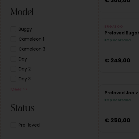
€
300,00
Model
PRE-LOVED
BUGABOO
Buggy
Preloved Buga
Uniek exemplaar
Cameleon 1
Op voorraad
Cameleon 3
Day
€
249,00
Day 2
Day 3
Meer >>
Preloved Joolz 
PRE-LOVED
Op voorraad
Uniek exemplaar
Status
€
250,00
Pre-loved