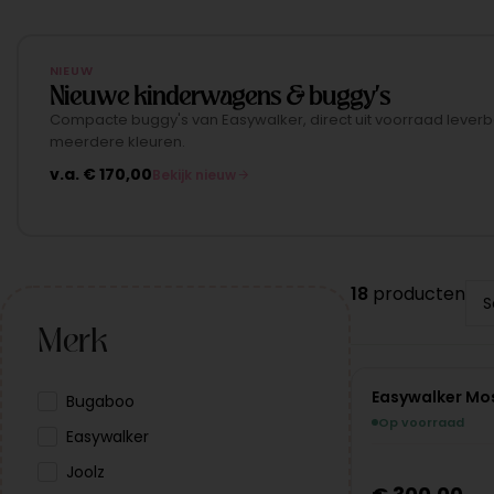
NIEUW
Nieuwe kinderwagens & buggy's
Compacte buggy's van Easywalker, direct uit voorraad leverb
meerdere kleuren.
v.a.
€
170,00
Bekijk nieuw
18
producten
Merk
Easywalker Mos
NIEUW
Bugaboo
Op voorraad
Easywalker
Joolz