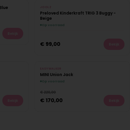
Blue
PRE-LOVED
JOOLZ
Preloved Kinderkraft TRIG 3 Buggy -
Uniek exemplaar
Beige
Op voorraad
Bekijk
€
99,00
Bekijk
paar
€
50,00
NIEUW
Bespaar
€
50,00
EASYWALKER
MINI Union Jack
Op voorraad
€
220,00
€
170,00
Bekijk
Bekijk