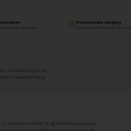
onderdelen
Professionele reiniging
3
elen worden vervangen
Stoom voor textiel, hogedruk voo
eer de kinderwagen uit
Geen koopverplichting.
 zo'n wagen in elkaar zit. Bij Kinderwagengarage
eren en reinigen dagelijks kinderwagens van alle