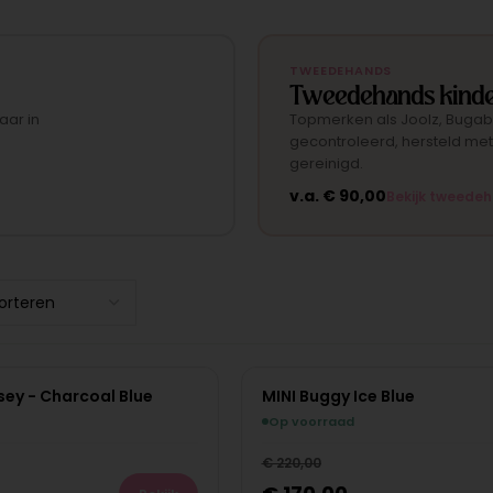
TWEEDEHANDS
Tweedehands kinde
aar in
Topmerken als Joolz, Bugab
gecontroleerd, hersteld met
gereinigd.
v.a.
€
90,00
Bekijk tweede
ey - Charcoal Blue
MINI Buggy Ice Blue
NIEUW
Bes
Op voorraad
€
220,00