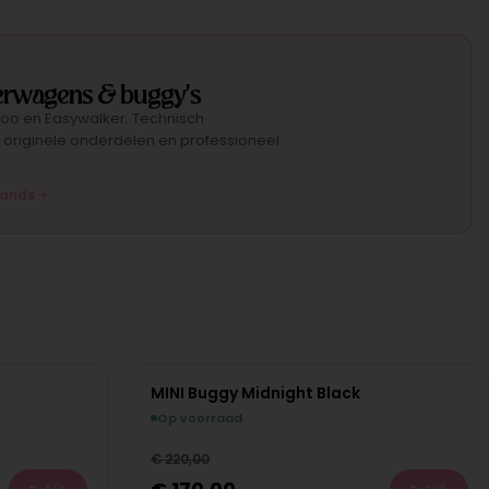
rwagens & buggy's
oo en Easywalker. Technisch
 originele onderdelen en professioneel
hands
paar
€
50,00
MINI Buggy Midnight Black
NIEUW
Bespaar
€
50,00
Op voorraad
€
220,00