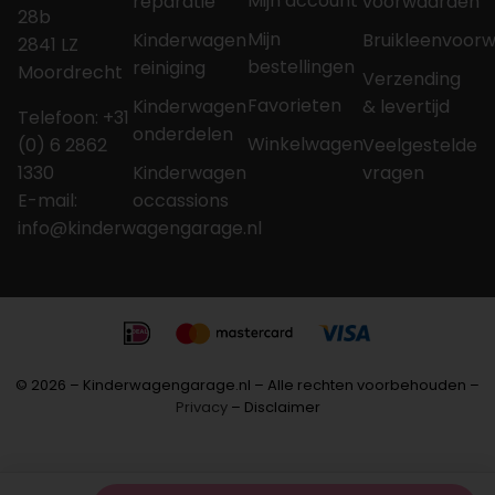
Mijn account
reparatie
voorwaarden
28b
Mijn
Kinderwagen
Bruikleenvoor
2841 LZ
bestellingen
reiniging
Moordrecht
Verzending
Favorieten
Kinderwagen
& levertijd
Telefoon: +31
onderdelen
Winkelwagen
(0) 6 2862
Veelgestelde
1330
Kinderwagen
vragen
E-mail:
occassions
info@kinderwagengarage.nl
© 2026 – Kinderwagengarage.nl – Alle rechten voorbehouden –
Privacy
– Disclaimer