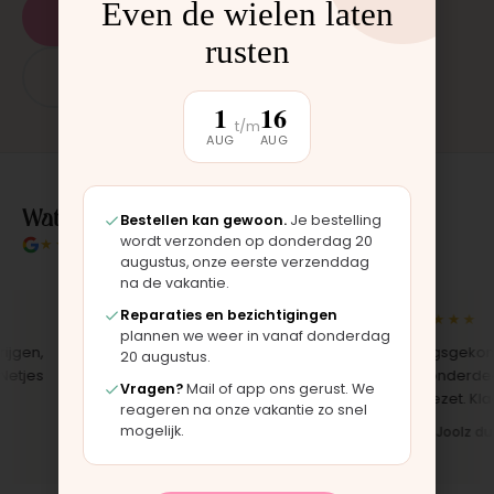
Even de wielen laten
Plan een afspraak
rusten
App: 06 - 2862 1330
1
16
t/m
AUG
AUG
Wat klanten over ons zeggen
Bestellen kan gewoon.
Je bestelling
wordt verzonden op donderdag 20
★★★★★
4.9/5 klantbeoordeling
augustus, onze eerste verzenddag
na de vakantie.
Reparaties en bezichtigingen
★★★★★
★★★★★
plannen we weer in vanaf donderdag
en,
"Bekleding zelf vervangen met de
"Langsgekomen 
20 augustus.
jes
set, zag er meteen weer als nieuw
het onderdeel w
Vragen?
Mail of app ons gerust. We
uit. Duidelijk origineel spul."
opgezet. Klaar te
reageren na onze vakantie zo snel
mogelijk.
Iris · Bugaboo bekleding
Bas · Joolz duws