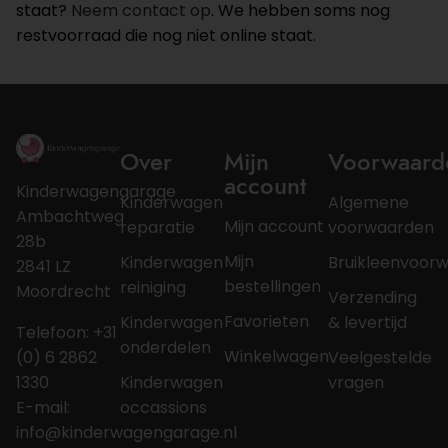
staat?
Neem contact op
. We hebben soms nog
restvoorraad die nog niet online staat.
Over
Mijn
Voorwaard
account
Kinderwagengarage
Kinderwagen
Algemene
Ambachtweg
Mijn account
reparatie
voorwaarden
28b
Mijn
Kinderwagen
Bruikleenvoor
2841 LZ
bestellingen
reiniging
Moordrecht
Verzending
Favorieten
Kinderwagen
& levertijd
Telefoon: +31
onderdelen
Winkelwagen
(0) 6 2862
Veelgestelde
1330
Kinderwagen
vragen
E-mail:
occassions
info@kinderwagengarage.nl