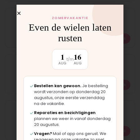
Ontgrendelingsknopje
ZOMERVAKANTIE
Op voorraad
Even de wielen laten
rusten
€
12,50
Bekijk
1
16
t/m
Regenhoes
AUG
AUG
Op voorraad
€
39,95
Bekijk
Bestellen kan gewoon.
Je bestelling
wordt verzonden op donderdag 20
augustus, onze eerste verzenddag
na de vakantie.
Remkabel
Reparaties en bezichtigingen
Op voorraad
plannen we weer in vanaf donderdag
20 augustus.
€
19,95
Bekijk
Vragen?
Mail of app ons gerust. We
reageren na onze vakantie zo snel