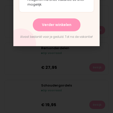
mogelijk.
Remkabel
Op voorraad
Verder winkelen
€
17,95
Bekijk
Alvast bedankt voor je geduld. Tot na de vakantie!
Remonderdelen
Op voorraad
€
27,95
Bekijk
Schoudergordels
Op voorraad
€
19,95
Bekijk