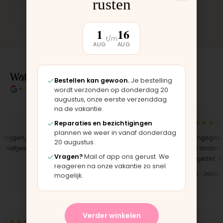
rusten
App: 06 - 2862 1330
1
16
t/m
AUG
AUG
Wat klanten over ons zeggen
Bestellen kan gewoon.
Je bestelling
★★★★★
4.9/5 klantbeoordeling
wordt verzonden op donderdag 20
augustus, onze eerste verzenddag
na de vakantie.
★★★★★
★★★★★
Reparaties en bezichtigingen
plannen we weer in vanaf donderdag
jgen,
"Bekleding zelf vervangen met de
"Langsgekome
20 augustus.
etjes
set, zag er meteen weer als nieuw
het onderdeel
Vragen?
Mail of app ons gerust. We
uit. Duidelijk origineel spul."
opgezet. Klaar 
reageren na onze vakantie zo snel
Iris · Bugaboo bekleding
Bas · Joolz du
mogelijk.
Verder winkelen
★★★★★
★★★★★