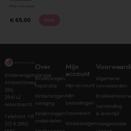
Op voorraad
€
65,00
Bekijk
Over
Mijn
Voorwaard
account
Kinderwagengarage
Kinderwagen
Algemene
Ambachtweg
Mijn account
reparatie
voorwaarden
28b
Mijn
Kinderwagen
Bruikleenvoor
2841 LZ
bestellingen
reiniging
Moordrecht
Verzending
Favorieten
Kinderwagen
& levertijd
Telefoon: +31
onderdelen
Winkelwagen
(0) 6 2862
Veelgestelde