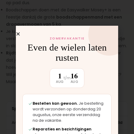
op pad dus.
Boodschappen doen met de Easywalker Mosey+ is een
feestje dankzij de grote
boodschappenmand met een
draagvermogen van 5 kg
.
Je kunt de rugleuning is drie verschillende posities
verstellen, waaronder zelfs volledig plat! Dus valt je kindje
ZOMERVAKANTIE
Even de wielen laten
in slaap tijdens het wandelen, is dat geen enkel probleem.
Rijdt als een zonnetje
: De schuimwielen zorgen ervoor
rusten
dat je geruisloos en soepel rijdt, zonder deze ooit te
hoeven oppompen.
1
16
Wil je zelf ervaren hoe lekker de Easywalker Mosey rijdt?
t/m
Maak gerust een proefritje. Maak nu een afspraak!
AUG
AUG
Bestellen kan gewoon.
Je bestelling
Specificaties
wordt verzonden op donderdag 20
augustus, onze eerste verzenddag
na de vakantie.
Artikelnummer
461c2faafc3d
Reparaties en bezichtigingen