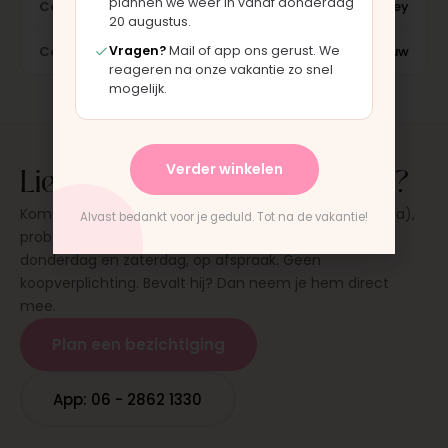
plannen we weer in vanaf donderdag
Categorie
Mosey
20 augustus.
Vragen?
Mail of app ons gerust. We
Conditie
Nieuw
reageren na onze vakantie zo snel
mogelijk.
Liever eerst even zien en voelen?
Verder winkelen
Kom langs in onze werkplaats in Moordrecht (bij Gouda),
Alvast bedankt voor je geduld. Tot na de vakantie!
probeer de kinderwagen uit en stel al je vragen. Op
donderdag en zaterdag, op afspraak. Geen
koopverplichting. Bevalt hij? Dan neem je hem direct
mee.
Plan een bezichtiging
App: 06 - 2862 1330