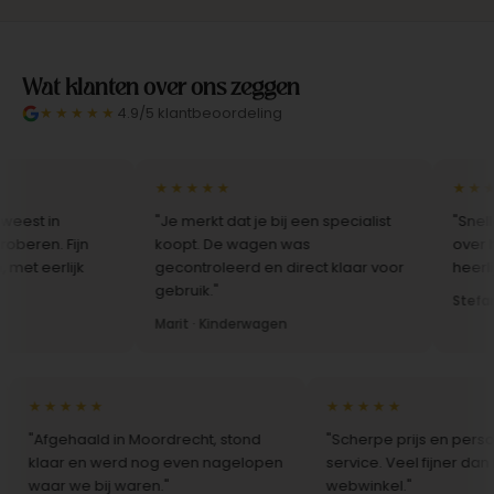
Wat klanten over ons zeggen
★★★★★
4.9/5 klantbeoordeling
★★★★★
★★★★
t in
"Je merkt dat je bij een specialist
"Snelle le
en. Fijn
koopt. De wagen was
over het i
 eerlijk
gecontroleerd en direct klaar voor
heerlijk in.
gebruik."
Stefan · B
Marit · Kinderwagen
★★★★★
★★★★★
"Afgehaald in Moordrecht, stond
"Scherpe prijs en persoonl
klaar en werd nog even nagelopen
service. Veel fijner dan bi
waar we bij waren."
webwinkel."