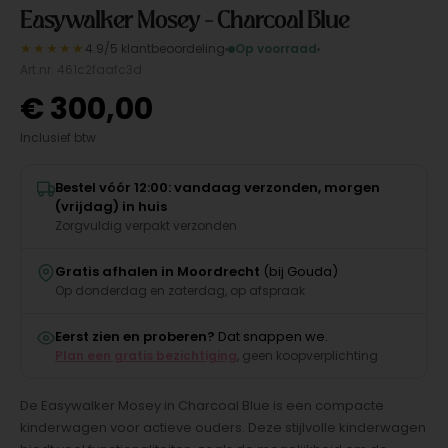
Easywalker Mosey - Charcoal Blue
★★★★★
4.9/5 klantbeoordeling
Op voorraad
Art.nr. 461c2faafc3d
€
300,00
Inclusief btw
Bestel vóór 12:00: vandaag verzonden, morgen
(vrijdag) in huis
Zorgvuldig verpakt verzonden
Gratis afhalen in Moordrecht
(bij Gouda)
Op donderdag en zaterdag, op afspraak
Eerst zien en proberen?
Dat snappen we.
Plan een gratis bezichtiging
, geen koopverplichting
De Easywalker Mosey in Charcoal Blue is een compacte
kinderwagen voor actieve ouders. Deze stijlvolle kinderwagen