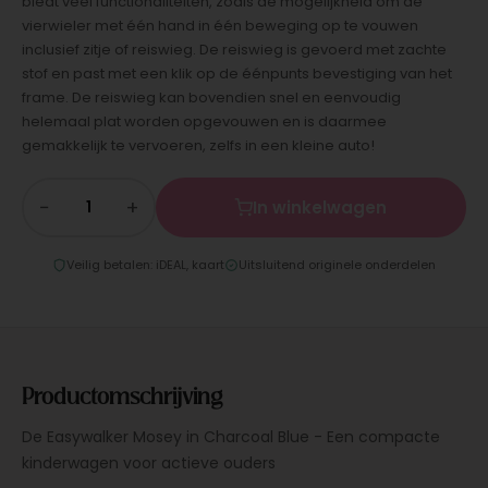
biedt veel functionaliteiten, zoals de mogelijkheid om de
vierwieler met één hand in één beweging op te vouwen
inclusief zitje of reiswieg. De reiswieg is gevoerd met zachte
stof en past met een klik op de éénpunts bevestiging van het
frame. De reiswieg kan bovendien snel en eenvoudig
helemaal plat worden opgevouwen en is daarmee
gemakkelijk te vervoeren, zelfs in een kleine auto!
−
+
In winkelwagen
Veilig betalen: iDEAL, kaart
Uitsluitend originele onderdelen
Productomschrijving
De Easywalker Mosey in Charcoal Blue - Een compacte
kinderwagen voor actieve ouders