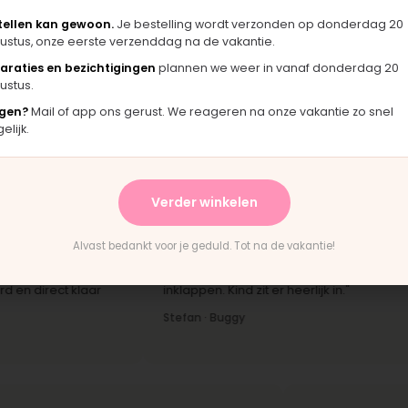
tellen kan gewoon.
Je bestelling wordt verzonden op donderdag 20
beer de
ustus, onze eerste verzenddag na de vakantie.
ag, op afspraak.
araties en bezichtigingen
plannen we weer in vanaf donderdag 20
mee.
ustus.
gen?
Mail of app ons gerust. We reageren na onze vakantie zo snel
lijk.
klantbeoordeling
Verder winkelen
★★★★★
Alvast bedankt voor je geduld. Tot na de vakantie!
 koopt. De
"Snelle levering en duidelijke uitleg over het
ct klaar
inklappen. Kind zit er heerlijk in."
Stefan · Buggy