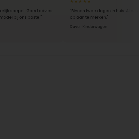
★★★★★
k soepel. Goed advies
"Binnen twee dagen in huis. Alles klopte,
bij ons paste."
op aan te merken."
Dave · Kinderwagen