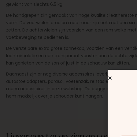
gewicht van slechts 6,5 kg!
De handgrepen zijn gemaakt van hoge kwaliteit leatherett
vorm. De voorwielen draaien mee maar zijn ook met een sim
zetten. De achterwielen zijn voorzien van een rem welke me
voetbeweging te bedienen is.
De verstelbare extra grote zonnekap, voorzien van een venti
luchtcirculatie en een transparant venster aan de achterzijde,
kan genieten van de zon of juist in de schaduw kan zitten.
Daarnaast zijn er nog diverse accessoires leverbaar zoals e
autostoeladapters, parasol, voetenzak, reistas etc. Je vind d
menu accessoires in onze webshop. De buggy is voorzien va
hem makkelijk over je schouder kunt hangen.
Liever eerst even zien en voelen?