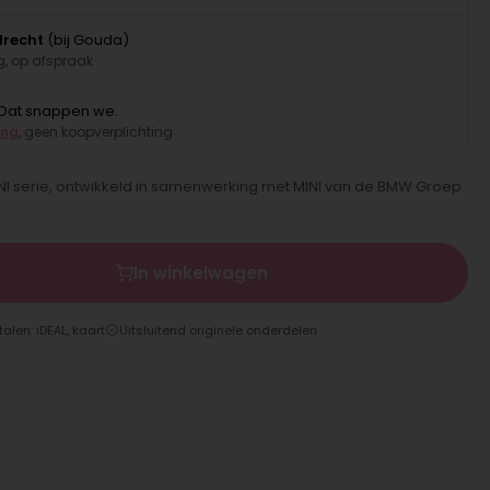
drecht
(bij Gouda)
, op afspraak
Dat snappen we.
ing
, geen koopverplichting
INI serie, ontwikkeld in samenwerking met MINI van de BMW Groep
In winkelwagen
talen: iDEAL, kaart
Uitsluitend originele onderdelen