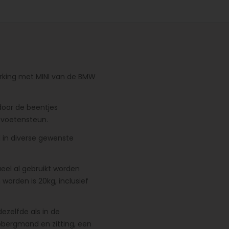
werking met MINI van de BMW
door de beentjes
 voetensteun.
d in diverse gewenste
eel al gebruikt worden
orden is 20kg, inclusief
ezelfde als in de
opbergmand en zitting, een