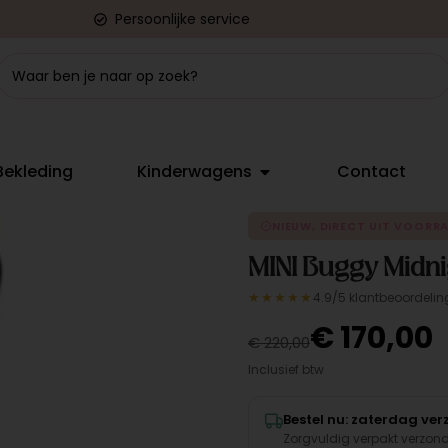
Persoonlijke service
Bekleding
Kinderwagens
Contact
NIEUW, DIRECT UIT VOORR
MINI Buggy Midni
★★★★★
4.9/5 klantbeoordelin
€
170,00
€
220,00
Inclusief btw
Bestel nu: zaterdag ve
Zorgvuldig verpakt verzon