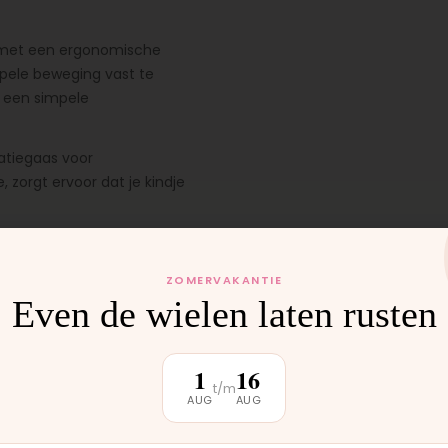
e met een ergonomische
pele beweging vast te
t een simpele
latiegaas voor
 zorgt ervoor dat je kindje
en muggennet,
eze accessoires onder het
ZOMERVAKANTIE
n een draagriem zodat je
Even de wielen laten rusten
1
16
t/m
AUG
AUG