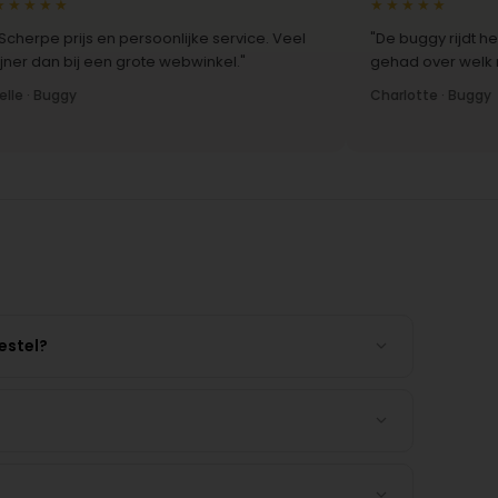
★★
★★★★★
e prijs en persoonlijke service. Veel
"De buggy rijdt heerlij
dan bij een grote webwinkel."
gehad over welk model 
 Buggy
Charlotte · Buggy
estel?