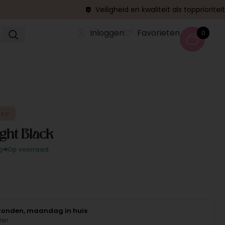
Veiligheid en kwaliteit als topprioriteit
Inloggen
Favorieten
0
AAD
ght Black
g
Op voorraad
rzonden, maandag in huis
den