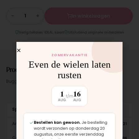
−
+
In winkelwagen
Veilig betalen: iDEAL, kaart
Uitsluitend originele onderdelen
ZOMERVAKANTIE
Even de wielen laten
Productomschrijving
rusten
Buggy Easywalker MINI Union Jack Vintage
1
16
t/m
AUG
AUG
Specificaties
Bestellen kan gewoon.
Je bestelling
Artikelnummer
EMB10021
wordt verzonden op donderdag 20
augustus, onze eerste verzenddag
Categorie
Easywalker buggies · Nieuwe kinderwagens