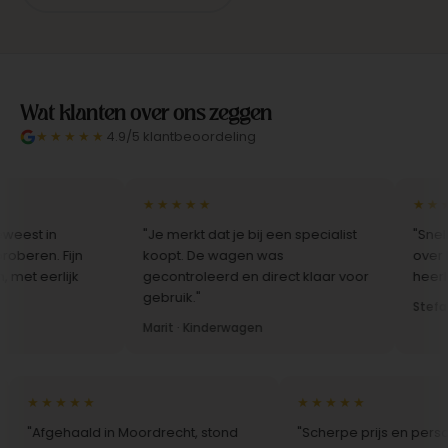
Wat klanten over ons zeggen
★★★★★
4.9/5 klantbeoordeling
★★★★★
★★★★
t in
"Je merkt dat je bij een specialist
"Snelle lev
en. Fijn
koopt. De wagen was
over het i
 eerlijk
gecontroleerd en direct klaar voor
heerlijk in.
gebruik."
Stefan · B
Marit · Kinderwagen
★★★★★
★★★★★
"Afgehaald in Moordrecht, stond
"Scherpe prijs en persoonl