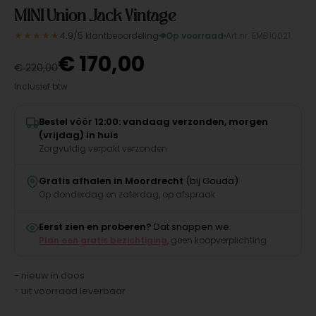
MINI Union Jack Vintage
★★★★★
4.9/5 klantbeoordeling
Op voorraad
Art.nr. EMB10021
€
170,00
€
220,00
Inclusief btw
Bestel vóór 12:00: vandaag verzonden, morgen
(vrijdag) in huis
Zorgvuldig verpakt verzonden
Gratis afhalen in Moordrecht
(bij Gouda)
Op donderdag en zaterdag, op afspraak
Eerst zien en proberen?
Dat snappen we.
Plan een gratis bezichtiging
, geen koopverplichting
- nieuw in doos
- uit voorraad leverbaar