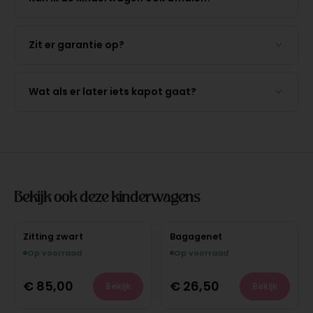
Zit er garantie op?
Wat als er later iets kapot gaat?
Bekijk ook deze kinderwagens
Zitting zwart
Bagagenet
Op voorraad
Op voorraad
€
85,00
€
26,50
Bekijk
Bekijk