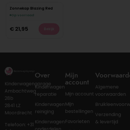
Zonnekap Blazing Red
Op voorraad
€
21,95
Bekijk
Over
Mijn
Voorwaard
account
Kinderwagengarage
Kinderwagen
Algemene
Ambachtweg
Mijn account
reparatie
voorwaarden
28b
Mijn
Kinderwagen
Bruikleenvoor
2841 LZ
bestellingen
reiniging
Moordrecht
Verzending
Favorieten
Kinderwagen
& levertijd
Telefoon: +31
onderdelen