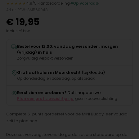
★★★★★
4.9/5 klantbeoordeling
Op voorraad
Art.nr. PEW-SMB60048
€
19,95
Inclusief btw
Bestel vóór 12:00: vandaag verzonden, morgen
(vrijdag) in huis
Zorgvuldig verpakt verzonden
Gratis afhalen in Moordrecht
(bij Gouda)
Op donderdag en zaterdag, op afspraak
Eerst zien en proberen?
Dat snappen we.
Plan een gratis bezichtiging
, geen koopverplichting
Complete 5-punts gordelset voor de MINI Buggy, eenvoudig
zelf te plaatsen.
Deze set vervangt tevens de gordelset die standaard op de