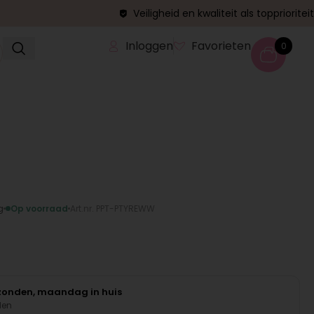
Veiligheid en kwaliteit als topprioriteit
Inloggen
Favorieten
0
g
Op voorraad
Art.nr. PPT-PTYREWW
rzonden, maandag in huis
den