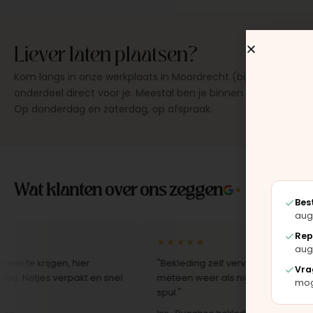
Liever laten plaatsen?
Kom langs in onze werkplaats in Moordrecht (bij Gouda), dan
onderdeel direct voor je. Meestal ben je binnen 15 tot 20 min
Op donderdag en zaterdag, op afspraak.
Wat klanten over ons zeggen
★★★★★
4.9/5 
Bes
aug
Rep
★★★★★
aug
ijgen, hier
"Bekleding zelf vervangen met de set, zag 
Vra
s verpakt en snel
meteen weer als nieuw uit. Duidelijk origine
moge
spul."