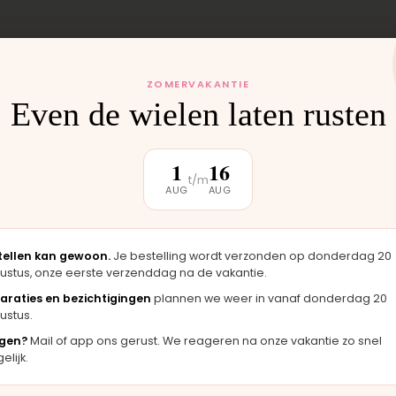
ZOMERVAKANTIE
 monteren wij het
Even de wielen laten rusten
uten weer buiten.
1
16
t/m
AUG
AUG
klantbeoordeling
tellen kan gewoon.
Je bestelling wordt verzonden op donderdag 20
ustus, onze eerste verzenddag na de vakantie.
araties en bezichtigingen
plannen we weer in vanaf donderdag 20
★★★★★
★★★
ustus.
er
"Langsgekomen in Moordrecht en het
"Fijne 
gen?
Mail of app ons gerust. We reageren na onze vakantie zo snel
el
onderdeel werd er direct opgezet. Klaar
merkt d
lijk.
terwijl je wacht."
handen