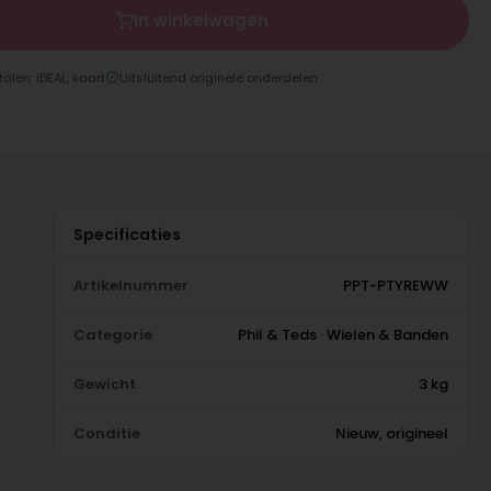
In winkelwagen
talen: iDEAL, kaart
Uitsluitend originele onderdelen
Specificaties
Artikelnummer
PPT-PTYREWW
Categorie
Phil & Teds · Wielen & Banden
Gewicht
3 kg
Conditie
Nieuw, origineel