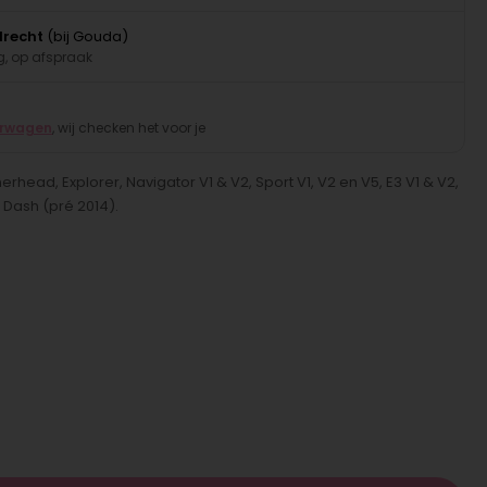
drecht
(bij Gouda)
, op afspraak
erwagen
, wij checken het voor je
head, Explorer, Navigator V1 & V2, Sport V1, V2 en V5, E3 V1 & V2,
 Dash (pré 2014).