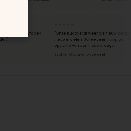
· Joolz onderdeel
Nadia · Easywalker onderd
★★★★★
reactie op vragen
"Onze buggy rijdt weer als nieuw dankzij de
nieuwe wielen. Scheelt een hoop geld ten
opzichte van een nieuwe wagen."
Sophie · Maclaren onderdeel