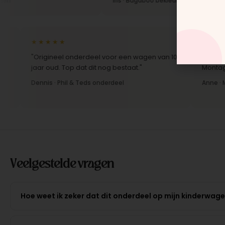
Iris · Bugaboo bekleding
★★★★★
★★★★★
"Origineel onderdeel voor een wagen van 10
"Snelle lever
jaar oud. Top dat dit nog bestaat."
Montage-inst
Dennis · Phil & Teds onderdeel
Anne · Mount
Veelgestelde vragen
Hoe weet ik zeker dat dit onderdeel op mijn kinderwag