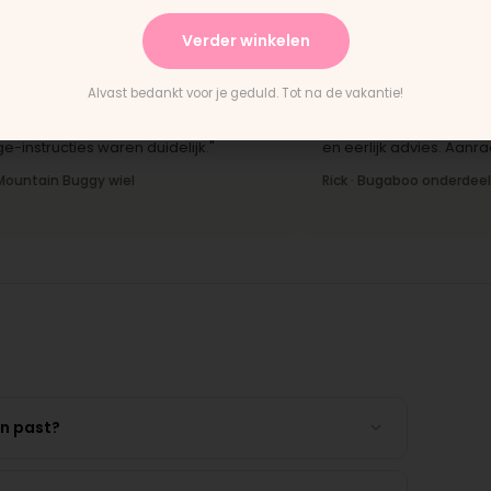
Bas · Joolz duwstang
Chantal 
Verder winkelen
★★★★★
Alvast bedankt voor je geduld. Tot na de vakantie!
ing en het paste perfect.
"Persoonlijk contact, snelle 
ructies waren duidelijk."
en eerlijk advies. Aanrader."
ain Buggy wiel
Rick · Bugaboo onderdeel
en past?