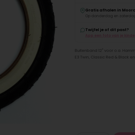
Gratis afhalen in Moor
Op donderdag en zaterdag
Twijfel je of dit past?
App een foto van je kind
Buitenband 12" voor o.a. Hammer
E3 Twin, Classic Red & Black en