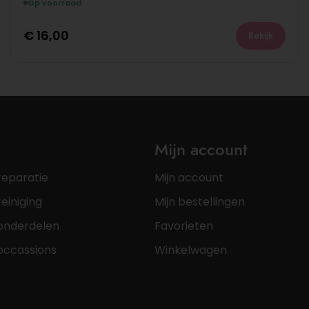
Op voorraad
€
16,00
Bekijk
Mijn account
reparatie
Mijn account
einiging
Mijn bestellingen
onderdelen
Favorieten
occassions
Winkelwagen