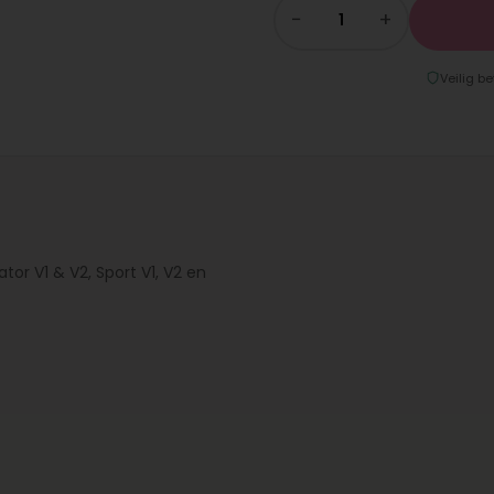
−
+
Veilig be
or V1 & V2, Sport V1, V2 en