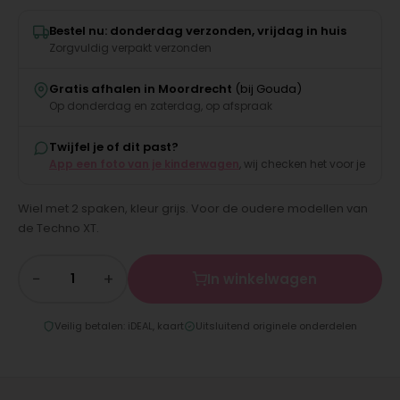
Bestel nu: donderdag verzonden, vrijdag in huis
Zorgvuldig verpakt verzonden
Gratis afhalen in Moordrecht
(bij Gouda)
Op donderdag en zaterdag, op afspraak
Twijfel je of dit past?
App een foto van je kinderwagen
, wij checken het voor je
Wiel met 2 spaken, kleur grijs. Voor de oudere modellen van
de Techno XT.
−
+
In winkelwagen
Veilig betalen: iDEAL, kaart
Uitsluitend originele onderdelen