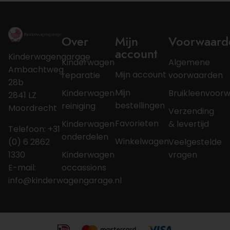
Over
Mijn
Voorwaard
account
Kinderwagengarage
Kinderwagen
Algemene
Ambachtweg
Mijn account
reparatie
voorwaarden
28b
Mijn
Kinderwagen
Bruikleenvoor
2841 LZ
bestellingen
reiniging
Moordrecht
Verzending
Favorieten
Kinderwagen
& levertijd
Telefoon: +31
onderdelen
Winkelwagen
(0) 6 2862
Veelgestelde
1330
Kinderwagen
vragen
E-mail:
occassions
info@kinderwagengarage.nl