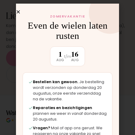
Liever laten plaatsen?
ZOMERVAKANTIE
Even de wielen laten
Kom langs in onze werkplaats in Moordrecht (bij Gouda),
dan monteren wij het onderdeel direct voor je. Meestal
rusten
ben je binnen 15 tot 20 minuten weer buiten. Op
donderdag en zaterdag, op afspraak.
1
16
t/m
Plan een afspraak
AUG
AUG
App: 06 - 2862 1330
Bestellen kan gewoon.
Je bestelling
wordt verzonden op donderdag 20
augustus, onze eerste verzenddag
na de vakantie.
Reparaties en bezichtigingen
Wat klanten over ons zeggen
plannen we weer in vanaf donderdag
20 augustus.
★★★★★
4.9/5 klantbeoordeling
Vragen?
Mail of app ons gerust. We
reageren na onze vakantie zo snel