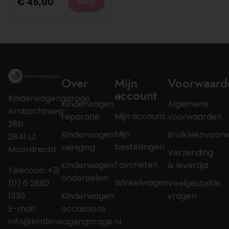
€
45,00
Bekijk
Over
Mijn
Voorwaard
account
Kinderwagengarage
Kinderwagen
Algemene
Ambachtweg
Mijn account
reparatie
voorwaarden
28b
Mijn
Kinderwagen
Bruikleenvoor
2841 LZ
bestellingen
reiniging
Moordrecht
Verzending
Favorieten
Kinderwagen
& levertijd
Telefoon: +31
onderdelen
Winkelwagen
(0) 6 2862
Veelgestelde
1330
Kinderwagen
vragen
E-mail:
occassions
info@kinderwagengarage.nl