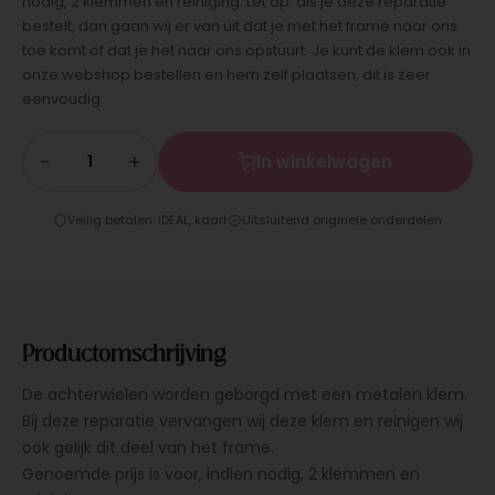
nodig, 2 klemmen en reiniging. Let op: als je deze reparatie
bestelt, dan gaan wij er van uit dat je met het frame naar ons
toe komt of dat je het naar ons opstuurt. Je kunt de klem ook in
onze webshop bestellen en hem zelf plaatsen, dit is zeer
eenvoudig.
−
+
In winkelwagen
Veilig betalen: iDEAL, kaart
Uitsluitend originele onderdelen
Productomschrijving
De achterwielen worden geborgd met een metalen klem.
Bij deze reparatie vervangen wij deze klem en reinigen wij
ook gelijk dit deel van het frame.
Genoemde prijs is voor, indien nodig, 2 klemmen en