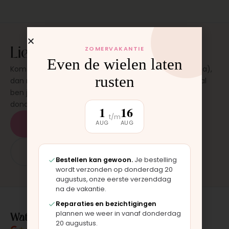
Liever laten plaatsen?
ZOMERVAKANTIE
Even de wielen laten
Kom langs in onze werkplaats in Moordrecht (bij Gouda),
rusten
dan monteren wij het onderdeel direct voor je. Meestal
ben je binnen 15 tot 20 minuten weer buiten. Op
donderdag en zaterdag, op afspraak.
1
16
t/m
AUG
AUG
Plan een afspraak
App: 06 - 2862 1330
Bestellen kan gewoon.
Je bestelling
wordt verzonden op donderdag 20
augustus, onze eerste verzenddag
na de vakantie.
Reparaties en bezichtigingen
Wat klanten over ons zeggen
plannen we weer in vanaf donderdag
20 augustus.