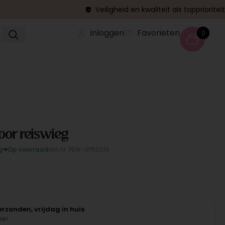
Veiligheid en kwaliteit als topprioriteit
Inloggen
Favorieten
0
oor reiswieg
g
Op voorraad
Art.nr. PEW-SP50016
rzonden, vrijdag in huis
den