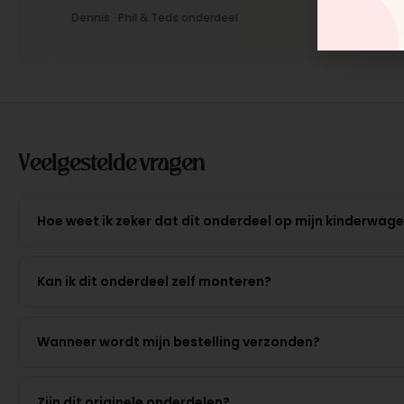
Dennis · Phil & Teds onderdeel
Anne · Mo
Veelgestelde vragen
Hoe weet ik zeker dat dit onderdeel op mijn kinderwag
Kan ik dit onderdeel zelf monteren?
Wanneer wordt mijn bestelling verzonden?
Zijn dit originele onderdelen?