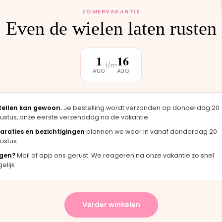
ZOMERVAKANTIE
Even de wielen laten rusten
1
16
klantbeoordeling
t/m
AUG
AUG
★★★★★
★
tellen kan gewoon.
Je bestelling wordt verzonden op donderdag 20
zag er
"Langsgekomen in Moordrecht en het
"F
ustus, onze eerste verzenddag na de vakantie.
igineel
onderdeel werd er direct opgezet. Klaar
me
araties en bezichtigingen
plannen we weer in vanaf donderdag 20
terwijl je wacht."
ha
ustus.
Bas · Joolz duwstang
Cha
gen?
Mail of app ons gerust. We reageren na onze vakantie zo snel
lijk.
★
★★★★★
Verder winkelen
vering en het paste perfect.
"Persoonlijk contact, snel
nstructies waren duidelijk."
en eerlijk advies. Aanrader