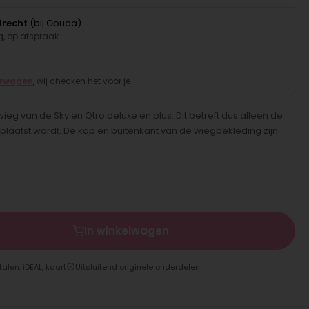
drecht
(bij Gouda)
, op afspraak
erwagen
, wij checken het voor je
eg van de Sky en Qtro deluxe en plus. Dit betreft dus alleen de
plaatst wordt. De kap en buitenkant van de wiegbekleding zijn
In winkelwagen
talen: iDEAL, kaart
Uitsluitend originele onderdelen