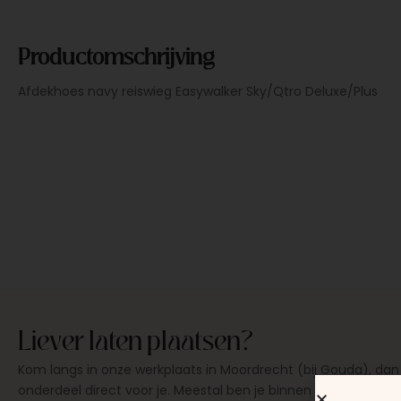
Productomschrijving
Afdekhoes navy reiswieg Easywalker Sky/Qtro Deluxe/Plus
Liever laten plaatsen?
Kom langs in onze werkplaats in Moordrecht (bij Gouda), dan
onderdeel direct voor je. Meestal ben je binnen 15 tot 20 min