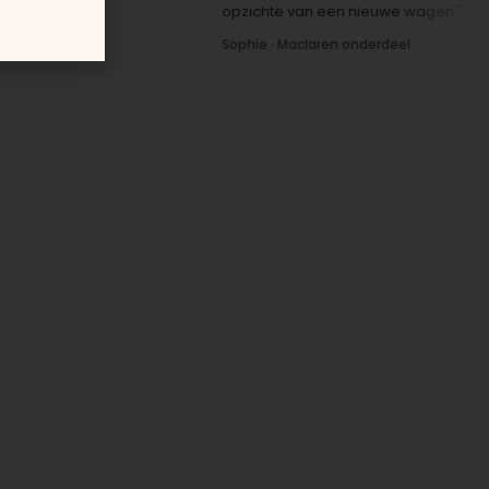
opzichte van een nieuwe wagen."
Sophie · Maclaren onderdeel