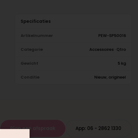
Specificaties
Artikelnummer
PEW-SP50016
Categorie
Accessoires · Qtro
Gewicht
5 kg
Conditie
Nieuw, origineel
Plan een afspraak
App: 06 - 2862 1330