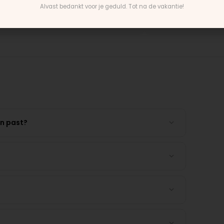
Alvast bedankt voor je geduld. Tot na de vakantie!
untain Buggy wiel
Rick · Bugaboo onderdeel
en past?