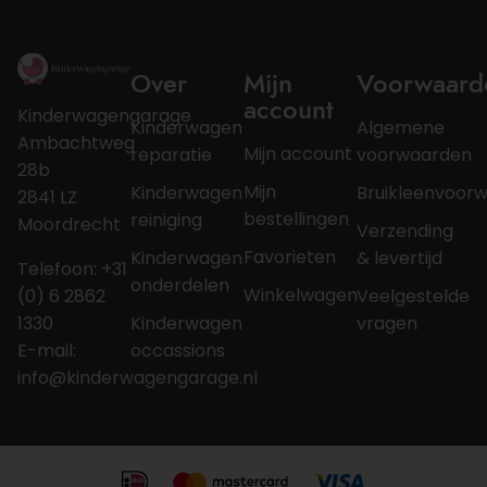
Over
Mijn
Voorwaard
account
Kinderwagengarage
Kinderwagen
Algemene
Ambachtweg
Mijn account
reparatie
voorwaarden
28b
Mijn
Kinderwagen
Bruikleenvoor
2841 LZ
bestellingen
reiniging
Moordrecht
Verzending
Favorieten
Kinderwagen
& levertijd
Telefoon: +31
onderdelen
Winkelwagen
(0) 6 2862
Veelgestelde
1330
Kinderwagen
vragen
E-mail:
occassions
info@kinderwagengarage.nl