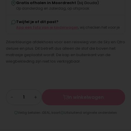
Gratis afhalen in Moordrecht
(bij Gouda)
Op donderdag en zaterdag, op afspraak
Twijfel je of dit past?
App een foto van je kinderwagen
, wij checken het voor je
Zilverkleurige afdekhoes voor een reiswieg van de Sky en Qtro
deluxe en plus. Dit betreft dus alleen de stof die boven het
matrasje geplaatst wordt. De kap en buitenkant van de
wiegbekleding zijn niet los verkrijgbaar.
−
+
In winkelwagen
Veilig betalen: iDEAL, kaart
Uitsluitend originele onderdelen