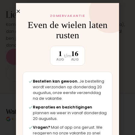
Liever laten plaatsen?
ZOMERVAKANTIE
Even de wielen laten
Kom langs in onze werkplaats in Moordrecht (bij Gouda),
dan monteren wij het onderdeel direct voor je. Meestal
rusten
ben je binnen 15 tot 20 minuten weer buiten. Op
donderdag en zaterdag, op afspraak.
1
16
t/m
Plan een afspraak
AUG
AUG
App: 06 - 2862 1330
Bestellen kan gewoon.
Je bestelling
wordt verzonden op donderdag 20
augustus, onze eerste verzenddag
na de vakantie.
Reparaties en bezichtigingen
Wat klanten over ons zeggen
plannen we weer in vanaf donderdag
20 augustus.
★★★★★
4.9/5 klantbeoordeling
Vragen?
Mail of app ons gerust. We
reageren na onze vakantie zo snel