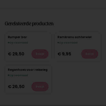
Gerelateerde producten
Bumper bar
Remkrans achterwiel
Op voorraad
Op voorraad
€
29,50
€
9,95
Bekijk
Bekijk
Regenhoes voor reiswieg
Op voorraad
€
26,50
Bekijk