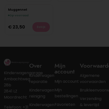
Muggennet
Op voorraad
€
23,50
Bekijk
Over
Mijn
Voorwaard
account
Kinderwagengarage
Kinderwagen
Algemene
Ambachtweg
Mijn account
reparatie
voorwaarden
28b
Mijn
Kinderwagen
Bruikleenvoor
2841 LZ
bestellingen
reiniging
Moordrecht
Verzending
Favorieten
Kinderwagen
& levertijd
Telefoon: +31