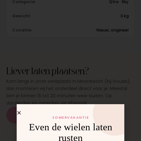
Categorie
Qtro · Sky
Gewicht
3 kg
Conditie
Nieuw, origineel
Liever laten plaatsen?
Kom langs in onze werkplaats in Moordrecht (bij Gouda),
dan monteren wij het onderdeel direct voor je. Meestal
ben je binnen 15 tot 20 minuten weer buiten. Op
donderdag en zaterdag, op afspraak.
Plan een afspraak
ZOMERVAKANTIE
Even de wielen laten
App: 06 - 2862 1330
rusten