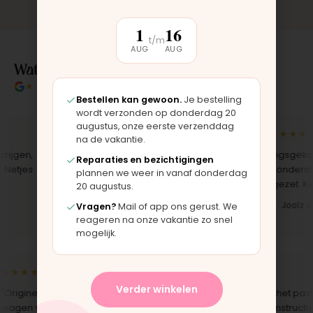
1
16
t/m
AUG
AUG
Wat klanten over ons zeggen
★★★★★
4.9/5 klantbeoordeling
Bestellen kan gewoon.
Je bestelling
wordt verzonden op donderdag 20
augustus, onze eerste verzenddag
★★★★★
★★★★★
na de vakantie.
gen,
"Bekleding zelf vervangen met de
"Langsgekomen
Reparaties en bezichtigingen
tjes
set, zag er meteen weer als nieuw
het onderdeel 
plannen we weer in vanaf donderdag
uit. Duidelijk origineel spul."
opgezet. Klaar 
20 augustus.
Iris · Bugaboo bekleding
Bas · Joolz du
Vragen?
Mail of app ons gerust. We
reageren na onze vakantie zo snel
mogelijk.
★★★★★
★★★★★
Verder winkelen
Origineel onderdeel voor een
"Snelle levering en het paste
agen van 10 jaar oud. Top dat dit
perfect. Montage-instructie