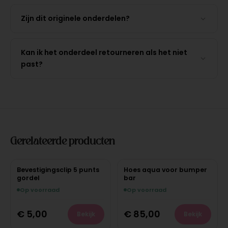
Zijn dit originele onderdelen?
Kan ik het onderdeel retourneren als het niet
past?
Gerelateerde producten
Bevestigingsclip 5 punts
Hoes aqua voor bumper
gordel
bar
Op voorraad
Op voorraad
€
5,00
€
85,00
Bekijk
Bekijk