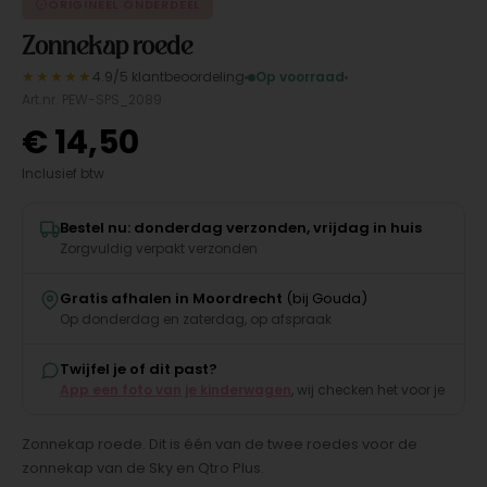
ORIGINEEL ONDERDEEL
Zonnekap roede
★★★★★
4.9/5 klantbeoordeling
Op voorraad
Art.nr. PEW-SPS_2089
€
14,50
Inclusief btw
Bestel nu: donderdag verzonden, vrijdag in huis
Zorgvuldig verpakt verzonden
Gratis afhalen in Moordrecht
(bij Gouda)
Op donderdag en zaterdag, op afspraak
Twijfel je of dit past?
App een foto van je kinderwagen
, wij checken het voor je
Zonnekap roede. Dit is één van de twee roedes voor de
zonnekap van de Sky en Qtro Plus.