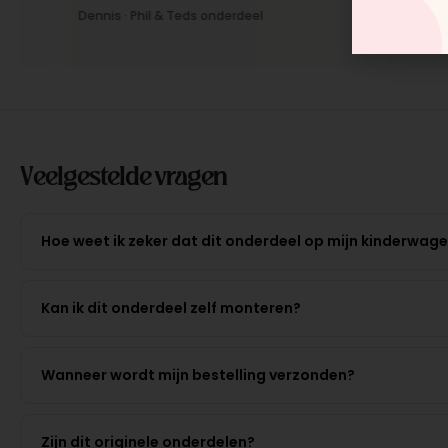
Dennis · Phil & Teds onderdeel
Anne · Mo
Veelgestelde vragen
Hoe weet ik zeker dat dit onderdeel op mijn kinderwag
Kan ik dit onderdeel zelf monteren?
Wanneer wordt mijn bestelling verzonden?
Zijn dit originele onderdelen?