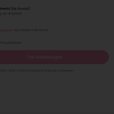
drecht
(bij Gouda)
, op afspraak
erwagen
, wij checken het voor je
lf te plaatsen.
In winkelwagen
talen: iDEAL, kaart
Uitsluitend originele onderdelen