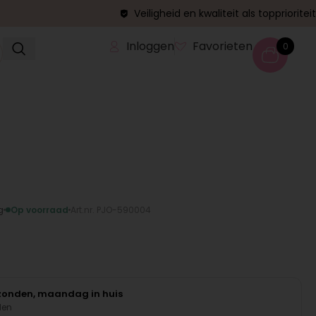
Veiligheid en kwaliteit als topprioriteit
Inloggen
Favorieten
0
g
Op voorraad
Art.nr. PJO-590004
rzonden, maandag in huis
den