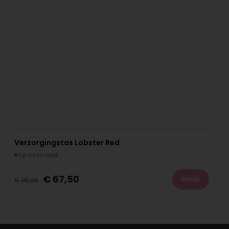
Verzorgingstas Lobster Red
Op voorraad
€
67,50
Bekijk
€
115,00