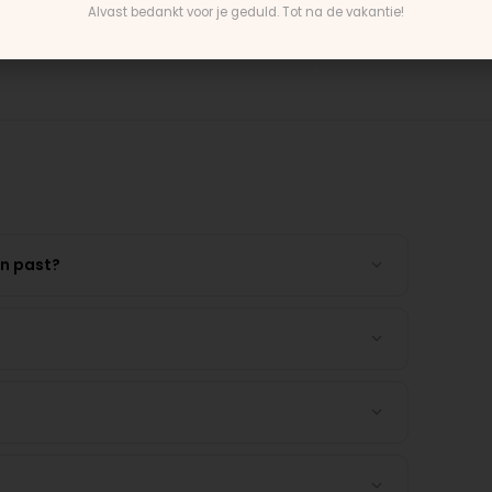
Alvast bedankt voor je geduld. Tot na de vakantie!
untain Buggy wiel
Rick · Bugaboo onderdeel
en past?