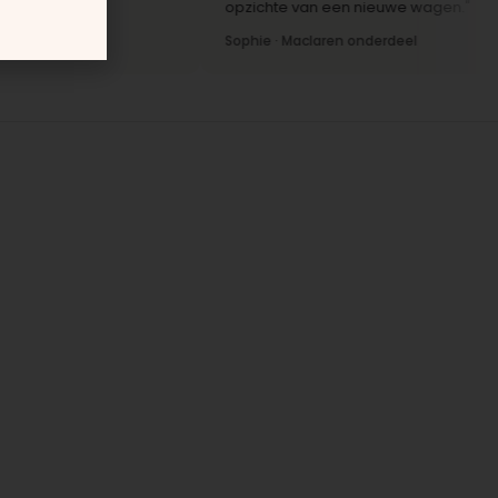
opzichte van een nieuwe wagen."
Sophie · Maclaren onderdeel