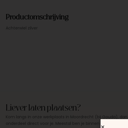
Productomschrijving
Achterwiel zilver
Liever laten plaatsen?
Kom langs in onze werkplaats in Moordrecht (bij Gouda), dan
onderdeel direct voor je. Meestal ben je binnen 15 tot 20 min