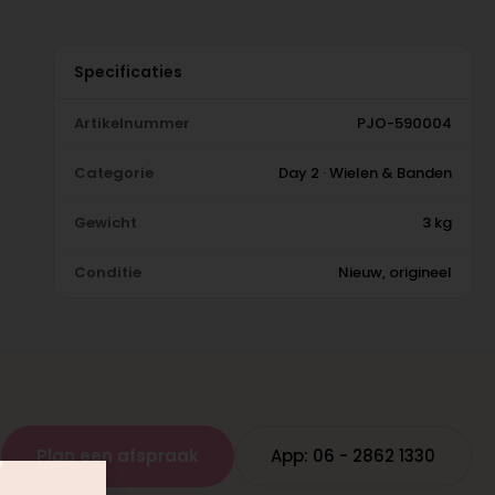
Specificaties
Artikelnummer
PJO-590004
Categorie
Day 2 · Wielen & Banden
Gewicht
3 kg
Conditie
Nieuw, origineel
Plan een afspraak
App: 06 - 2862 1330