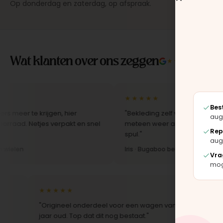
Op donderdag en zaterdag, op afspraak.
Wat klanten over ons zeggen
★★★★★
4.9/5 
★★★★★
Bes
te krijgen, hier
"Bekleding zelf vervangen met de set,
aug
Netjes verpakt en snel
meteen weer als nieuw uit. Duidelijk or
Rep
spul."
aug
Iris · Bugaboo bekleding
Vra
moge
★★★★★
★★★★
"Origineel onderdeel voor een wagen van 10
"Snelle l
jaar oud. Top dat dit nog bestaat."
Montage-i