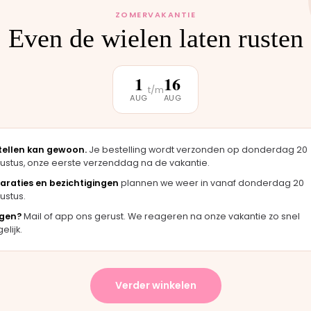
ZOMERVAKANTIE
Even de wielen laten rusten
1
16
klantbeoordeling
t/m
AUG
AUG
★★★★★
★
tellen kan gewoon.
Je bestelling wordt verzonden op donderdag 20
 zag er
"Langsgekomen in Moordrecht en het
"F
ustus, onze eerste verzenddag na de vakantie.
igineel
onderdeel werd er direct opgezet. Klaar
me
araties en bezichtigingen
plannen we weer in vanaf donderdag 20
terwijl je wacht."
ha
ustus.
Bas · Joolz duwstang
Ch
gen?
Mail of app ons gerust. We reageren na onze vakantie zo snel
lijk.
★
★★★★★
Verder winkelen
evering en het paste perfect.
"Persoonlijk contact, snel
nstructies waren duidelijk."
en eerlijk advies. Aanrade