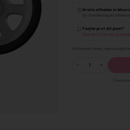
Gratis afhalen in Moor
Op donderdag en zaterdag
Twijfel je of dit past?
App een foto van je kind
Achterwiel zilver, eenvoudig ze
−
+
Veilig be