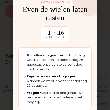
donderdag en zaterdag, op afspraak.
ZOMERVAKANTIE
Even de wielen laten
Plan een afspraak
rusten
App: 06 - 2862 1330
1
16
t/m
AUG
AUG
Wat klanten over ons zeggen
Bestellen kan gewoon.
Je bestelling
wordt verzonden op donderdag 20
★★★★★
4.9/5 klantbeoordeling
augustus, onze eerste verzenddag
na de vakantie.
Reparaties en bezichtigingen
★★★★★
★★★★★
plannen we weer in vanaf donderdag
20 augustus.
jgen,
"Bekleding zelf vervangen met de
"Langsgekomen
etjes
set, zag er meteen weer als nieuw
het onderdeel 
Vragen?
Mail of app ons gerust. We
uit. Duidelijk origineel spul."
opgezet. Klaar 
reageren na onze vakantie zo snel
mogelijk.
Iris · Bugaboo bekleding
Bas · Joolz du