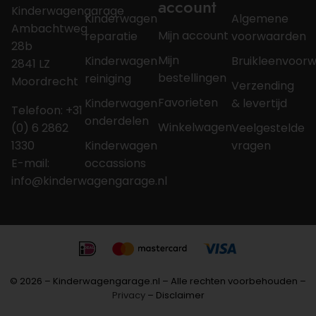
account
Kinderwagengarage
Kinderwagen
Algemene
Ambachtweg
Mijn account
reparatie
voorwaarden
28b
Mijn
Kinderwagen
Bruikleenvoor
2841 LZ
bestellingen
reiniging
Moordrecht
Verzending
Favorieten
Kinderwagen
& levertijd
Telefoon: +31
onderdelen
Winkelwagen
(0) 6 2862
Veelgestelde
1330
Kinderwagen
vragen
E-mail:
occassions
info@kinderwagengarage.nl
© 2026 – Kinderwagengarage.nl – Alle rechten voorbehouden –
Privacy
– Disclaimer