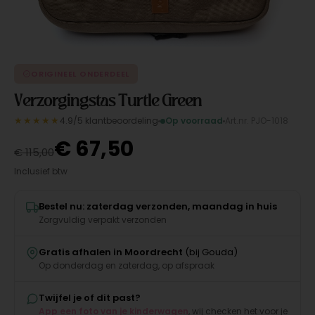
ORIGINEEL ONDERDEEL
Verzorgingstas Turtle Green
★★★★★
4.9/5 klantbeoordeling
Op voorraad
Art.nr. PJO-1018
€
67,50
€
115,00
Inclusief btw
Bestel nu: zaterdag verzonden, maandag in huis
Zorgvuldig verpakt verzonden
Gratis afhalen in Moordrecht
(bij Gouda)
Op donderdag en zaterdag, op afspraak
Twijfel je of dit past?
App een foto van je kinderwagen
, wij checken het voor je