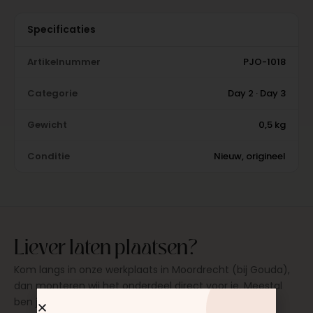
Specificaties
Artikelnummer
PJO-1018
Categorie
Day 2 · Day 3
Gewicht
0,5 kg
Conditie
Nieuw, origineel
Liever laten plaatsen?
Kom langs in onze werkplaats in Moordrecht (bij Gouda),
dan monteren wij het onderdeel direct voor je. Meestal
ben je binnen 15 tot 20 minuten weer buiten. Op