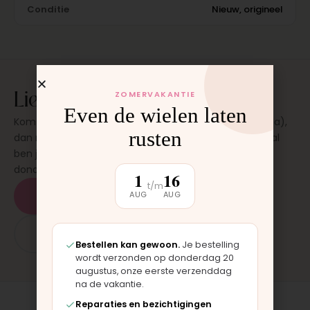
Conditie
Nieuw, origineel
Liever laten plaatsen?
ZOMERVAKANTIE
Even de wielen laten
Kom langs in onze werkplaats in Moordrecht (bij Gouda),
rusten
dan monteren wij het onderdeel direct voor je. Meestal
ben je binnen 15 tot 20 minuten weer buiten. Op
donderdag en zaterdag, op afspraak.
1
16
t/m
AUG
AUG
Plan een afspraak
App: 06 - 2862 1330
Bestellen kan gewoon.
Je bestelling
wordt verzonden op donderdag 20
augustus, onze eerste verzenddag
na de vakantie.
Reparaties en bezichtigingen