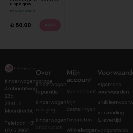
Hippo grey
Op voorraad
€
50,00
Bekijk
Over
Mijn
Voorwaard
account
Kinderwagengarage
Kinderwagen
Algemene
Ambachtweg
Mijn account
reparatie
voorwaarden
28b
Mijn
Kinderwagen
Bruikleenvoor
2841 LZ
bestellingen
reiniging
Moordrecht
Verzending
Favorieten
Kinderwagen
& levertijd
Telefoon: +31
onderdelen
Winkelwagen
(0) 6 2862
Veelgestelde