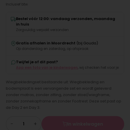
Inclusief btw
Bestel vóór 12:00: vandaag verzonden, maandag
in huis
Zorgvuldig verpakt verzonden
Gratis afhalen in Moordrecht
(bij Gouda)
Op donderdag en zaterdag, op afspraak
Twijfel je of dit past?
App een foto van je kinderwagen
, wij checken het voor je
Wiegbekledingset bestaande uit: Wiegbekleding en
bodemplaat Is een vervangende set en wordt geleverd
zonder matras, zonder zitting, zonder stoel/wiegframe,
zonder zonnekapframe en zonder Footrest. Deze set past op
de Day 2 en Day 3.
−
+
In winkelwagen