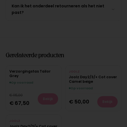
Kan ik het onderdeel retourneren als het niet
past?
Gerelateerde producten
Verzorgingstas Tailor
JOOLZ
Grey
Joolz Day2/3/+ Cot cover
Camel beige
Op voorraad
Op voorraad
€
115,00
Bekijk
€
50,00
Bekijk
€
67,50
JOOLZ
Joolz Day2/3/+ Cot cover