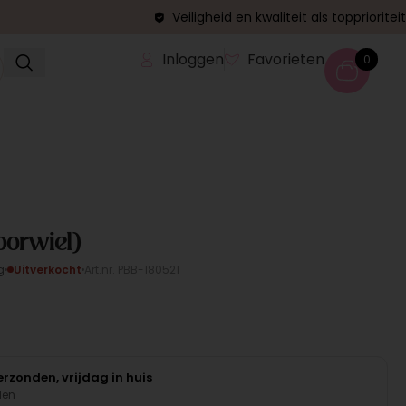
Veiligheid en kwaliteit als topprioriteit
Inloggen
Favorieten
0
oorwiel)
g
Uitverkocht
Art.nr. PBB-180521
rzonden, vrijdag in huis
den