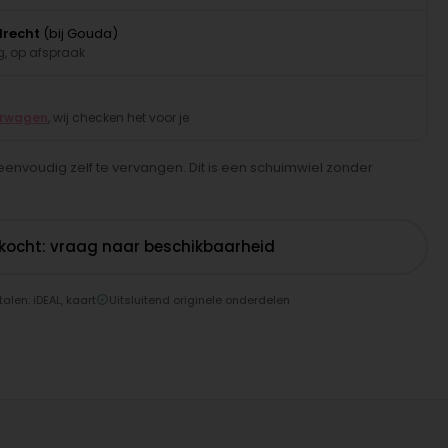
drecht
(bij Gouda)
, op afspraak
erwagen
, wij checken het voor je
envoudig zelf te vervangen. Dit is een schuimwiel zonder
rkocht: vraag naar beschikbaarheid
talen: iDEAL, kaart
Uitsluitend originele onderdelen