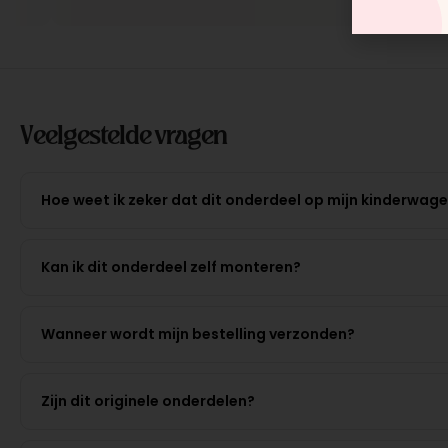
Veelgestelde vragen
Hoe weet ik zeker dat dit onderdeel op mijn kinderwag
Kan ik dit onderdeel zelf monteren?
Wanneer wordt mijn bestelling verzonden?
Zijn dit originele onderdelen?