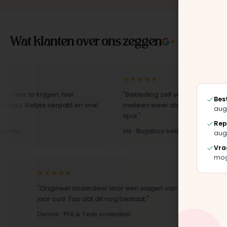
Wat klanten over ons zeggen
★★★★★
4.9/5 
★★★★★
 krijgen, hier
"Bekleding zelf vervangen met de set, z
Bes
etjes verpakt en snel
meteen weer als nieuw uit. Duidelijk ori
aug
spul."
Rep
Iris · Bugaboo bekleding
aug
Vra
moge
★★★★★
★★★★
"Origineel onderdeel voor een wagen van 10
"Snelle le
jaar oud. Top dat dit nog bestaat."
Montage-in
Dennis · Phil & Teds onderdeel
Anne · Mou