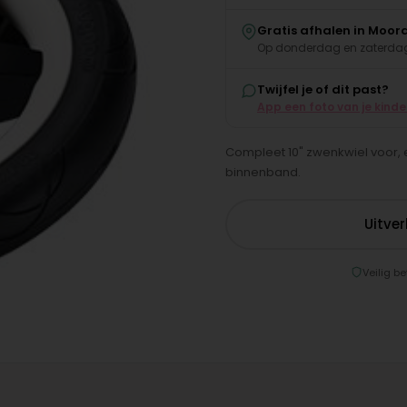
Gratis afhalen in Moor
Op donderdag en zaterdag
Twijfel je of dit past?
App een foto van je kind
Compleet 10" zwenkwiel voor, e
binnenband.
Uitve
Veilig be