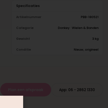
Specificaties
Artikelnummer
PBB-180521
Categorie
Donkey · Wielen & Banden
Gewicht
3 kg
Conditie
Nieuw, origineel
Plan een afspraak
App: 06 - 2862 1330