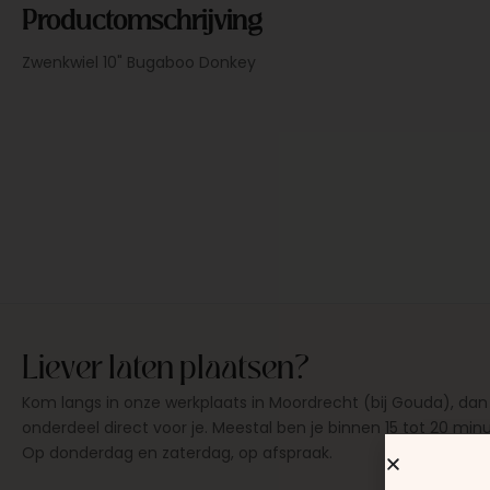
Productomschrijving
Zwenkwiel 10" Bugaboo Donkey
Liever laten plaatsen?
Kom langs in onze werkplaats in Moordrecht (bij Gouda), dan
onderdeel direct voor je. Meestal ben je binnen 15 tot 20 min
Op donderdag en zaterdag, op afspraak.