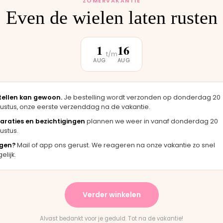
ZOMERVAKANTIE
Even de wielen laten rusten
klantbeoordeling
1
16
t/m
AUG
AUG
★★★★★
★
ag er
"Langsgekomen in Moordrecht en het
"Fij
tellen kan gewoon.
Je bestelling wordt verzonden op donderdag 20
gineel
onderdeel werd er direct opgezet. Klaar
mer
ustus, onze eerste verzenddag na de vakantie.
terwijl je wacht."
han
araties en bezichtigingen
plannen we weer in vanaf donderdag 20
Bas · Joolz duwstang
Chan
ustus.
gen?
Mail of app ons gerust. We reageren na onze vakantie zo snel
lijk.
★
★★★★★
vering en het paste perfect.
"Persoonlijk contact, snell
Verder winkelen
structies waren duidelijk."
en eerlijk advies. Aanrader.
ntain Buggy wiel
Rick · Bugaboo onderdeel
Alvast bedankt voor je geduld. Tot na de vakantie!