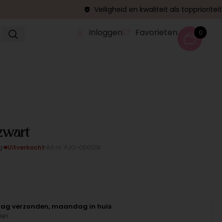
Veiligheid en kwaliteit als topprioriteit
Inloggen
Favorieten
0
zwart
g
Uitverkocht
Art.nr. PJO-060018
daag verzonden, maandag in huis
den