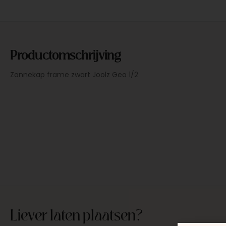
Productomschrijving
Zonnekap frame zwart Joolz Geo 1/2
Liever laten plaatsen?