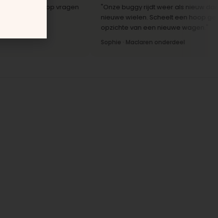
le reactie op vragen
"Onze buggy rijdt weer als nieuw dankzij 
r."
nieuwe wielen. Scheelt een hoop geld ten
opzichte van een nieuwe wagen."
Sophie · Maclaren onderdeel