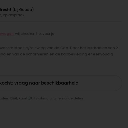
drecht
(bij Gouda)
, op afspraak
erwagen
, wij checken het voor je
enste stoeltje/reiswieg van de Geo. Door het losdraaien van 2
oshalen van de scharnieren en de kapbekleding er eenvoudig
rkocht: vraag naar beschikbaarheid
talen: iDEAL, kaart
Uitsluitend originele onderdelen