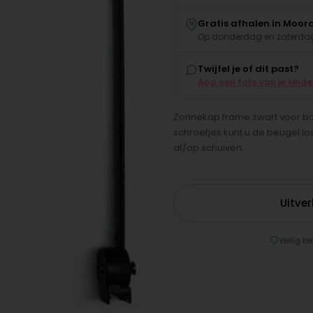
Gratis afhalen in Moor
Op donderdag en zaterdag
Twijfel je of dit past?
App een foto van je kind
Zonnekap frame zwart voor bov
schroefjes kunt u de beugel l
af/op schuiven.
Uitve
Veilig be