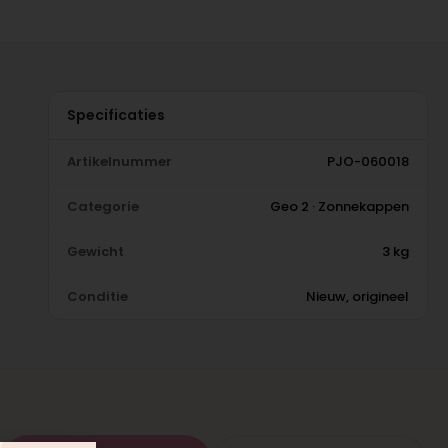
Specificaties
Artikelnummer
PJO-060018
Categorie
Geo 2 · Zonnekappen
Gewicht
3 kg
Conditie
Nieuw, origineel