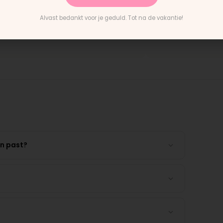
evering en het paste perfect.
"Persoonlijk contact, snel
nstructies waren duidelijk."
en eerlijk advies. Aanrade
Alvast bedankt voor je geduld. Tot na de vakantie!
untain Buggy wiel
Rick · Bugaboo onderdeel
en past?