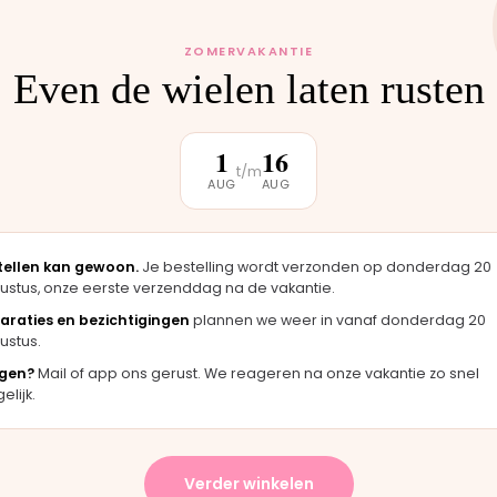
 monteren wij het
uten weer buiten.
ZOMERVAKANTIE
Even de wielen laten rusten
1
16
t/m
AUG
AUG
klantbeoordeling
tellen kan gewoon.
Je bestelling wordt verzonden op donderdag 20
★★★★★
ustus, onze eerste verzenddag na de vakantie.
, zag er
"Langsgekomen in Moordrecht en het
"
araties en bezichtigingen
plannen we weer in vanaf donderdag 20
rigineel
onderdeel werd er direct opgezet. Klaar
m
ustus.
terwijl je wacht."
h
gen?
Mail of app ons gerust. We reageren na onze vakantie zo snel
Bas · Joolz duwstang
C
lijk.
★
★★★★★
Verder winkelen