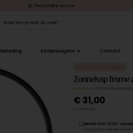
Persoonlijke service
Bekleding
Kinderwagens
Contact
ORIGINEEL ONDERDEEL
Zonnekap frame 
★★★★★
4.9/5 klantbeoordelin
€
31,00
Inclusief btw
Bestel vóór 12:00: van
Zorgvuldig verpakt verzon