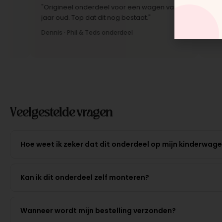
"Origineel onderdeel voor een wagen van 10
"Snelle l
jaar oud. Top dat dit nog bestaat."
Montage-i
Dennis · Phil & Teds onderdeel
Anne · Mo
Veelgestelde vragen
Hoe weet ik zeker dat dit onderdeel op mijn kinderwag
Kan ik dit onderdeel zelf monteren?
Wanneer wordt mijn bestelling verzonden?