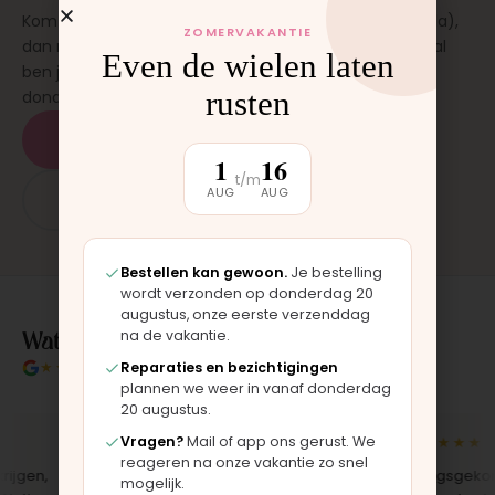
Kom langs in onze werkplaats in Moordrecht (bij Gouda),
ZOMERVAKANTIE
dan monteren wij het onderdeel direct voor je. Meestal
Even de wielen laten
ben je binnen 15 tot 20 minuten weer buiten. Op
rusten
donderdag en zaterdag, op afspraak.
Plan een afspraak
1
16
t/m
AUG
AUG
App: 06 - 2862 1330
Bestellen kan gewoon.
Je bestelling
wordt verzonden op donderdag 20
augustus, onze eerste verzenddag
Wat klanten over ons zeggen
na de vakantie.
★★★★★
4.9/5 klantbeoordeling
Reparaties en bezichtigingen
plannen we weer in vanaf donderdag
20 augustus.
★★★★★
★★★★★
Vragen?
Mail of app ons gerust. We
reageren na onze vakantie zo snel
gen,
"Bekleding zelf vervangen met de
"Langsgekomen
mogelijk.