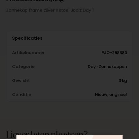
Zonnekap frame zilver II stoel Joolz Day 1
Specificaties
Artikelnummer
PJO-298886
Categorie
Day · Zonnekappen
Gewicht
3 kg
Conditie
Nieuw, origineel
Liever laten plaatsen?