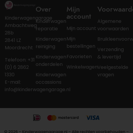
Over
Mijn
Voorwaard
account
Kinderwagengarage
Kinderwagen
Algemene
Ambachtweg
Mijn account
reparatie
voorwaarden
28b
Mijn
Kinderwagen
Bruikleenvoor
2841 LZ
bestellingen
reiniging
Moordrecht
Verzending
Favorieten
Kinderwagen
& levertijd
Telefoon: +31
onderdelen
Winkelwagen
(0) 6 2862
Veelgestelde
1330
Kinderwagen
vragen
E-mail:
occassions
info@kinderwagengarage.nl
© 2026 – Kinderwagengarage.nl – Alle rechten voorbehouden –