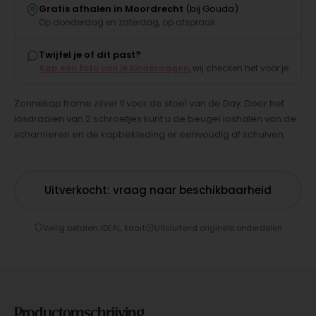
Gratis afhalen in Moordrecht
(bij Gouda)
Op donderdag en zaterdag, op afspraak
Twijfel je of dit past?
App een foto van je kinderwagen
, wij checken het voor je
Zonnekap frame zilver II voor de stoel van de Day. Door het
losdraaien van 2 schroefjes kunt u de beugel loshalen van de
scharnieren en de kapbekleding er eenvoudig af schuiven.
Uitverkocht: vraag naar beschikbaarheid
Veilig betalen: iDEAL, kaart
Uitsluitend originele onderdelen
Productomschrijving