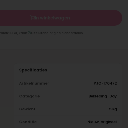
In winkelwagen
talen: iDEAL, kaart
Uitsluitend originele onderdelen
Specificaties
Artikelnummer
PJO-170472
Categorie
Bekleding · Day
Gewicht
5 kg
Conditie
Nieuw, origineel