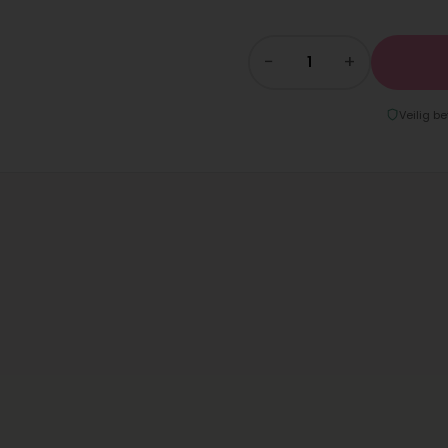
−
+
Veilig be