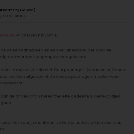
drecht
(bij Gouda)
, op afspraak
erwagen
, wij checken het voor je
ande uit een handgreep en een veiligheidsbeugel. Voor de
andgreep worden 4 popnagels meegeleverd.
lusje dat je makkelijk zelf doet. De 4 popnagels (waarvan er 2 onder
 moeten worden uitgeboord. De nieuwe popnagels moeten weer
 vastgezet.
aan de onderkant in het leatherette gedeelte 2 kleine gaatjes
 gaan.
ueel ook voor je monteren. Je kunt je onderstel dan naar ons
en.