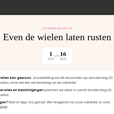
ZOMERVAKANTIE
Even de wielen laten rusten
 monteren wij het
uten weer buiten.
1
16
t/m
AUG
AUG
klantbeoordeling
tellen kan gewoon.
Je bestelling wordt verzonden op donderdag 20
ustus, onze eerste verzenddag na de vakantie.
araties en bezichtigingen
plannen we weer in vanaf donderdag 20
ustus.
★★★★★
gen?
Mail of app ons gerust. We reageren na onze vakantie zo snel
, zag er
"Langsgekomen in Moordrecht en het
"
lijk.
rigineel
onderdeel werd er direct opgezet. Klaar
m