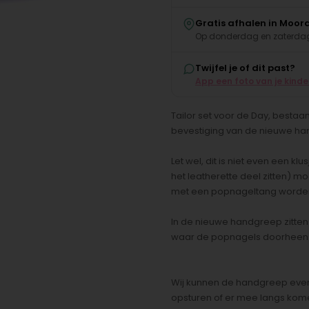
Gratis afhalen in Moor
Op donderdag en zaterdag
Twijfel je of dit past?
App een foto van je kind
Tailor set voor de Day, besta
bevestiging van de nieuwe h
Let wel, dit is niet even een k
het leatherette deel zitten)
met een popnageltang worden
In de nieuwe handgreep zitten 
waar de popnagels doorheen
Wij kunnen de handgreep event
opsturen of er mee langs kom