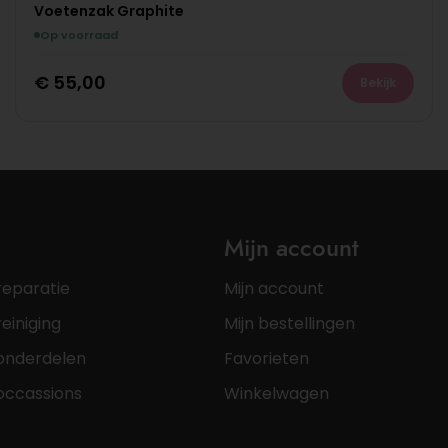
Voetenzak Graphite
Op voorraad
€
55,00
Bekijk
Mijn account
reparatie
Mijn account
einiging
Mijn bestellingen
onderdelen
Favorieten
occassions
Winkelwagen