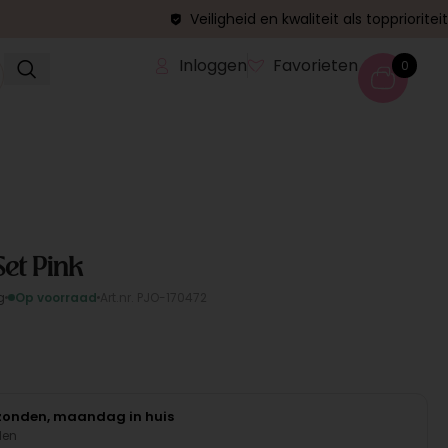
Veiligheid en kwaliteit als topprioriteit
Inloggen
Favorieten
0
Set Pink
g
Op voorraad
Art.nr. PJO-170472
rzonden, maandag in huis
den