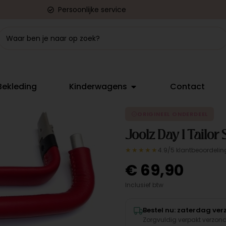
Persoonlijke service
Bekleding
Kinderwagens
Contact
ORIGINEEL ONDERDEEL
Joolz Day 1 Tailor 
★★★★★
4.9/5 klantbeoordelin
€
69,90
Inclusief btw
Bestel nu: zaterdag ve
Zorgvuldig verpakt verzon