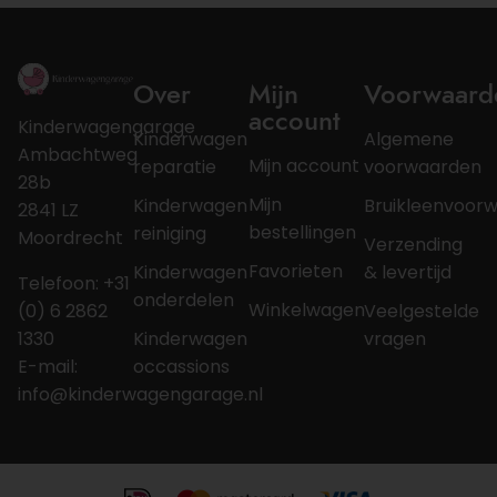
Over
Mijn
Voorwaard
account
Kinderwagengarage
Kinderwagen
Algemene
Ambachtweg
Mijn account
reparatie
voorwaarden
28b
Mijn
Kinderwagen
Bruikleenvoor
2841 LZ
bestellingen
reiniging
Moordrecht
Verzending
Favorieten
Kinderwagen
& levertijd
Telefoon: +31
onderdelen
Winkelwagen
(0) 6 2862
Veelgestelde
1330
Kinderwagen
vragen
E-mail:
occassions
info@kinderwagengarage.nl