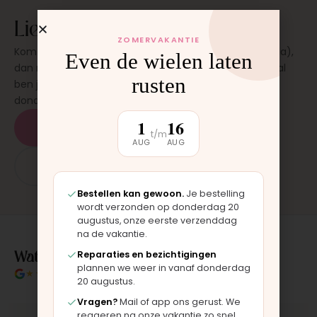
Liever laten plaatsen?
ZOMERVAKANTIE
Kom langs in onze werkplaats in Moordrecht (bij Gouda),
Even de wielen laten
dan monteren wij het onderdeel direct voor je. Meestal
rusten
ben je binnen 15 tot 20 minuten weer buiten. Op
donderdag en zaterdag, op afspraak.
1
16
Plan een afspraak
t/m
AUG
AUG
App: 06 - 2862 1330
Bestellen kan gewoon.
Je bestelling
wordt verzonden op donderdag 20
augustus, onze eerste verzenddag
na de vakantie.
Wat klanten over ons zeggen
Reparaties en bezichtigingen
plannen we weer in vanaf donderdag
★★★★★
4.9/5 klantbeoordeling
20 augustus.
Vragen?
Mail of app ons gerust. We
reageren na onze vakantie zo snel