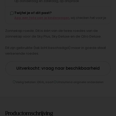
Op donderdag en zaterdag, op afspraak
Twijfel je of dit past?
App een foto van je kinderwagen
, wij checken het voor je
Zonnekap roede. Dit is één van de twee roedes van de
zonnekap voor de Sky Plus, Sky Deluxe en de Qtro Deluxe.
Dit zijn gebruikte (lak licht beschadigd) maar in goede staat
verkerende roedes.
Uitverkocht: vraag naar beschikbaarheid
Veilig betalen: iDEAL, kaart
Uitsluitend originele onderdelen
Productomschrijving