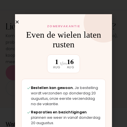
Liever eerst even zien en voelen?
ZOMERVAKANTIE
Even de wielen laten
Kom langs in onze werkplaats in Moordrecht (bij Gouda),
rusten
probeer de kinderwagen uit en stel al je vragen. Op
donderdag en zaterdag, op afspraak. Geen
koopverplichting. Bevalt hij? Dan neem je hem direct
1
16
mee.
t/m
AUG
AUG
Plan een bezichtiging
Bestellen kan gewoon.
Je bestelling
App: 06 - 2862 1330
wordt verzonden op donderdag 20
augustus, onze eerste verzenddag
na de vakantie.
Reparaties en bezichtigingen
plannen we weer in vanaf donderdag
Wat klanten over ons zeggen
20 augustus.