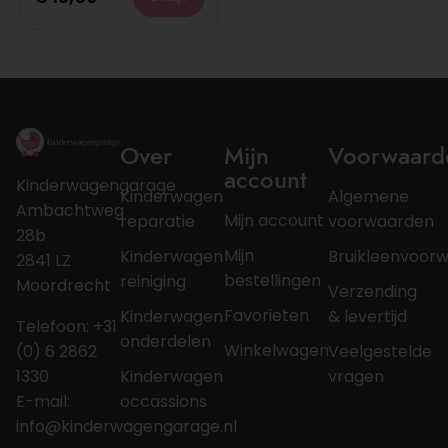
Over
Mijn
Voorwaard
account
Kinderwagengarage
Kinderwagen
Algemene
Ambachtweg
Mijn account
reparatie
voorwaarden
28b
Mijn
Kinderwagen
Bruikleenvoor
2841 LZ
bestellingen
reiniging
Moordrecht
Verzending
Favorieten
Kinderwagen
& levertijd
Telefoon: +31
onderdelen
Winkelwagen
(0) 6 2862
Veelgestelde
1330
Kinderwagen
vragen
E-mail:
occassions
info@kinderwagengarage.nl