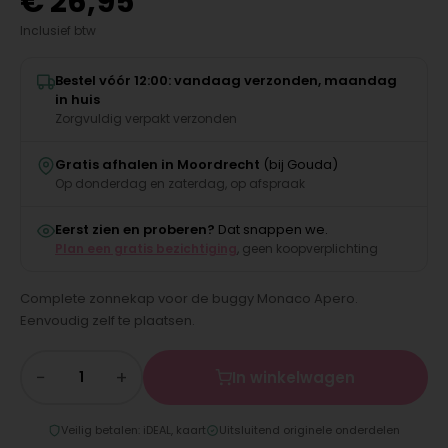
€
26,95
Inclusief btw
Bestel vóór 12:00: vandaag verzonden, maandag
in huis
Zorgvuldig verpakt verzonden
Gratis afhalen in Moordrecht
(bij Gouda)
Op donderdag en zaterdag, op afspraak
Eerst zien en proberen?
Dat snappen we.
Plan een gratis bezichtiging
, geen koopverplichting
Complete zonnekap voor de buggy Monaco Apero.
Eenvoudig zelf te plaatsen.
−
+
In winkelwagen
Veilig betalen: iDEAL, kaart
Uitsluitend originele onderdelen