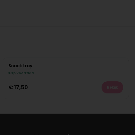
Snack tray
Op voorraad
€
17,50
Bekijk