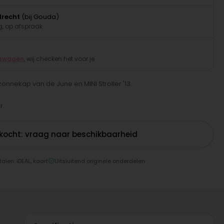
drecht
(bij Gouda)
, op afspraak
erwagen
, wij checken het voor je
onnekap van de June en MINI Stroller '13.
r.
rkocht: vraag naar beschikbaarheid
talen: iDEAL, kaart
Uitsluitend originele onderdelen