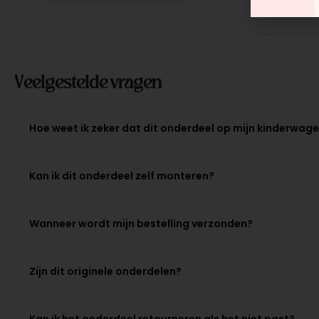
Veelgestelde vragen
Hoe weet ik zeker dat dit onderdeel op mijn kinderwag
Kan ik dit onderdeel zelf monteren?
Wanneer wordt mijn bestelling verzonden?
Zijn dit originele onderdelen?
Kan ik het onderdeel retourneren als het niet past?