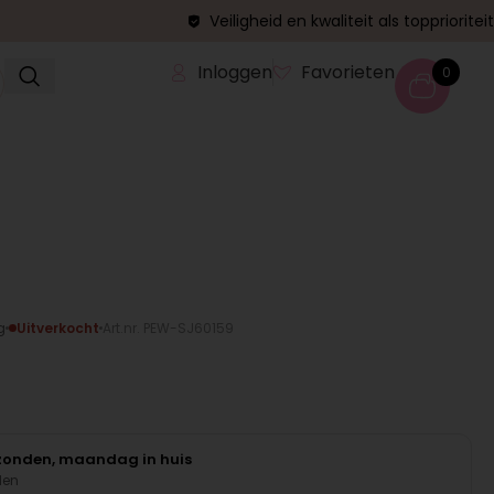
Veiligheid en kwaliteit als topprioriteit
Inloggen
Favorieten
0
g
Uitverkocht
Art.nr. PEW-SJ60159
rzonden, maandag in huis
den