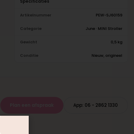
Specificaties
Artikelnummer
PEW-SJ60159
Categorie
June · MINI Stroller
Gewicht
0,5 kg
Conditie
Nieuw, origineel
Plan een afspraak
App: 06 - 2862 1330