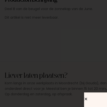
Deel B van de beugel voor de zonnekap van de June.
Dit artikel is niet meer leverbaar.
Liever laten plaatsen?
Kom langs in onze werkplaats in Moordrecht (bij Gouda), dan
onderdeel direct voor je. Meestal ben je binnen 15 tot 20 min
Op donderdag en zaterdag, op afspraak.