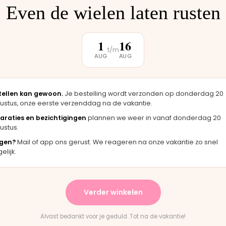
Even de wielen laten rusten
klantbeoordeling
1
16
t/m
AUG
AUG
★★★★★
★★★★★
"Langsgekomen in Moordrecht en het
"Fijne webshop
tellen kan gewoon.
Je bestelling wordt verzonden op donderdag 20
onderdeel werd er direct opgezet. Klaar
merkt dat ze d
ustus, onze eerste verzenddag na de vakantie.
terwijl je wacht."
handen hebben
araties en bezichtigingen
plannen we weer in vanaf donderdag 20
Bas · Joolz duwstang
Chantal · Joolz
ustus.
gen?
Mail of app ons gerust. We reageren na onze vakantie zo snel
lijk.
★★★★★
n het paste perfect.
"Persoonlijk contact, snelle react
es waren duidelijk."
en eerlijk advies. Aanrader."
Verder winkelen
uggy wiel
Rick · Bugaboo onderdeel
Alvast bedankt voor je geduld. Tot na de vakantie!