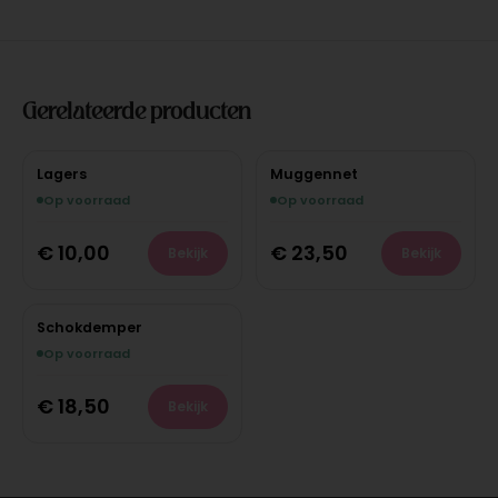
Gerelateerde producten
Lagers
Muggennet
Op voorraad
Op voorraad
€
10,00
€
23,50
Bekijk
Bekijk
Schokdemper
Op voorraad
€
18,50
Bekijk