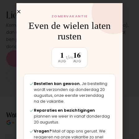
Liever laten plaatsen?
ZOMERVAKANTIE
Even de wielen laten
Kom langs in onze werkplaats in Moordrecht (bij Gouda),
dan monteren wij het onderdeel direct voor je. Meestal
rusten
ben je binnen 15 tot 20 minuten weer buiten. Op
donderdag en zaterdag, op afspraak.
1
16
t/m
Plan een afspraak
AUG
AUG
App: 06 - 2862 1330
Bestellen kan gewoon.
Je bestelling
wordt verzonden op donderdag 20
augustus, onze eerste verzenddag
na de vakantie.
Reparaties en bezichtigingen
Wat klanten over ons zeggen
plannen we weer in vanaf donderdag
20 augustus.
★★★★★
4.9/5 klantbeoordeling
Vragen?
Mail of app ons gerust. We
reageren na onze vakantie zo snel