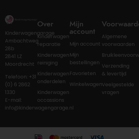
Over
Mijn
Voorwaard
account
Kinderwagengarage
Kinderwagen
Algemene
Ambachtweg
Mijn account
reparatie
voorwaarden
28b
Mijn
Kinderwagen
Bruikleenvoor
2841 LZ
bestellingen
reiniging
Moordrecht
Verzending
Favorieten
Kinderwagen
& levertijd
Telefoon: +31
onderdelen
Winkelwagen
(0) 6 2862
Veelgestelde
1330
Kinderwagen
vragen
E-mail:
occassions
info@kinderwagengarage.nl