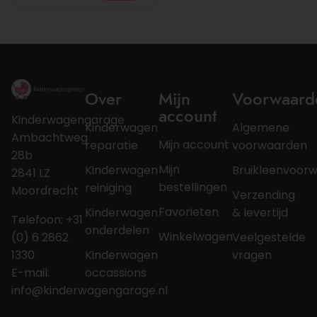
Over
Mijn
Voorwaard
account
Kinderwagengarage
Kinderwagen
Algemene
Ambachtweg
Mijn account
reparatie
voorwaarden
28b
Mijn
Kinderwagen
Bruikleenvoor
2841 LZ
bestellingen
reiniging
Moordrecht
Verzending
Favorieten
Kinderwagen
& levertijd
Telefoon: +31
onderdelen
Winkelwagen
(0) 6 2862
Veelgestelde
1330
Kinderwagen
vragen
E-mail:
occassions
info@kinderwagengarage.nl