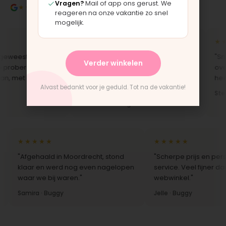
Vragen?
Mail of app ons gerust. We
★★★★★
4.9/5 klantbeoordeling
reageren na onze vakantie zo snel
mogelijk.
★★★★★
★★★
eest in
"Je merkt dat je bij een specialist
"Snelle
Verder winkelen
beren. Fijn
koopt. De wagen was
over he
met eerlijk
gecontroleerd en direct klaar voor
heerlijk
Alvast bedankt voor je geduld. Tot na de vakantie!
gebruik."
Stefan
Marit · Kinderwagen
★★★★★
★★★★★
"Afgehaald in Moordrecht, stond
"Scherpe prijs en persoo
klaar en werd nog even nagelopen
service. Veel fijner dan 
waar we bij waren."
webwinkel."
Samira · Buggy
Jelle · Buggy