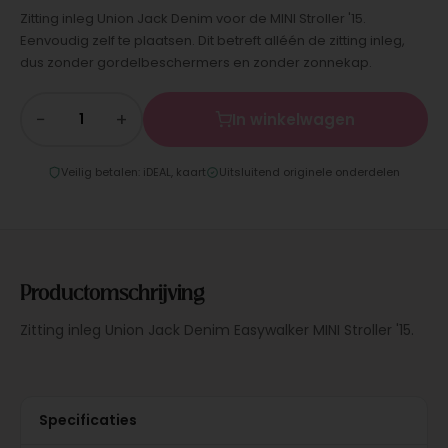
Zitting inleg Union Jack Denim voor de MINI Stroller '15.
Eenvoudig zelf te plaatsen. Dit betreft alléén de zitting inleg,
dus zonder gordelbeschermers en zonder zonnekap.
−
+
In winkelwagen
Veilig betalen: iDEAL, kaart
Uitsluitend originele onderdelen
Productomschrijving
Zitting inleg Union Jack Denim Easywalker MINI Stroller '15.
Specificaties