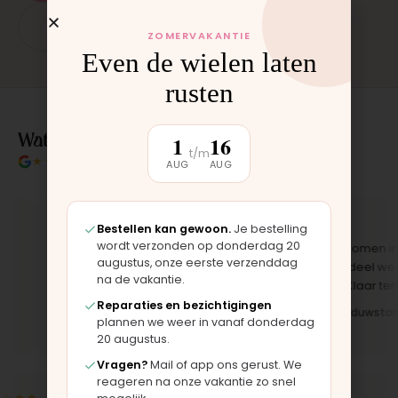
App: 06 - 2862 1330
ZOMERVAKANTIE
Even de wielen laten
rusten
Wat klanten over ons zeggen
1
16
t/m
★★★★★
4.9/5 klantbeoordeling
AUG
AUG
★★★★★
★★★★★
Bestellen kan gewoon.
Je bestelling
wordt verzonden op donderdag 20
"Bekleding zelf vervangen met de
"Langsgekomen in Moo
augustus, onze eerste verzenddag
set, zag er meteen weer als nieuw
het onderdeel werd er 
na de vakantie.
uit. Duidelijk origineel spul."
opgezet. Klaar terwijl j
Reparaties en bezichtigingen
Iris · Bugaboo bekleding
Bas · Joolz duwstang
plannen we weer in vanaf donderdag
20 augustus.
Vragen?
Mail of app ons gerust. We
reageren na onze vakantie zo snel
★★
★★★★★