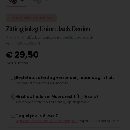
ORIGINEEL ONDERDEEL
Zitting inleg Union Jack Denim
★★★★★
4.9/5 klantbeoordeling
Op voorraad
Art.nr. PEW-20006IN
€
29,50
Inclusief btw
Bestel nu: zaterdag verzonden, maandag in huis
Zorgvuldig verpakt verzonden
Gratis afhalen in Moordrecht
(bij Gouda)
Op donderdag en zaterdag, op afspraak
Twijfel je of dit past?
App een foto van je kinderwagen
, wij checken het voor je