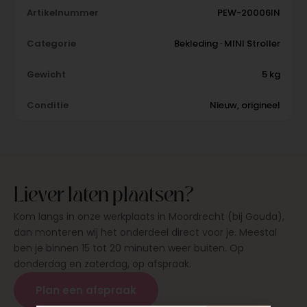
Artikelnummer
PEW-20006IN
Categorie
Bekleding · MINI Stroller
Gewicht
5 kg
Conditie
Nieuw, origineel
Liever laten plaatsen?
Kom langs in onze werkplaats in Moordrecht (bij Gouda),
dan monteren wij het onderdeel direct voor je. Meestal
ben je binnen 15 tot 20 minuten weer buiten. Op
donderdag en zaterdag, op afspraak.
Plan een afspraak