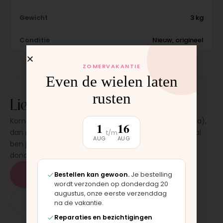
Gewicht
3 kg
Conditie
Nieuw, origineel
ZOMERVAKANTIE
Even de wielen laten
rusten
Liever laten plaatsen?
Kom langs in onze werkplaats in Moordrecht (bij Gouda),
1
16
dan monteren wij het onderdeel direct voor je. Meestal
t/m
AUG
AUG
ben je binnen 15 tot 20 minuten weer buiten. Op
donderdag en zaterdag, op afspraak.
Plan een afspraak
Bestellen kan gewoon.
Je bestelling
wordt verzonden op donderdag 20
augustus, onze eerste verzenddag
App: 06 - 2862 1330
na de vakantie.
Reparaties en bezichtigingen