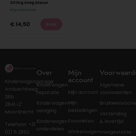
Zitting inleg blauw
Op voorraad
€
14,50
Bekijk
Over
Mijn
Voorwaard
account
Kinderwagengarage
Kinderwagen
Algemene
Ambachtweg
Mijn account
reparatie
voorwaarden
28b
Mijn
Kinderwagen
Bruikleenvoor
2841 LZ
bestellingen
reiniging
Moordrecht
Verzending
Favorieten
Kinderwagen
& levertijd
Telefoon: +31
onderdelen
Winkelwagen
(0) 6 2862
Veelgestelde