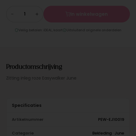
−
+
In winkelwagen
Veilig betalen: iDEAL, kaart
Uitsluitend originele onderdelen
Productomschrijving
Zitting inleg roze Easywalker June
Specificaties
Artikelnummer
PEW-EJ10019
Categorie
Bekleding · June