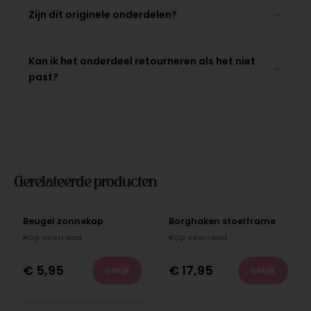
Zijn dit originele onderdelen?
Kan ik het onderdeel retourneren als het niet
past?
Gerelateerde producten
Beugel zonnekap
Borghaken stoelframe
Op voorraad
Op voorraad
€
5,95
€
17,95
Bekijk
Bekijk