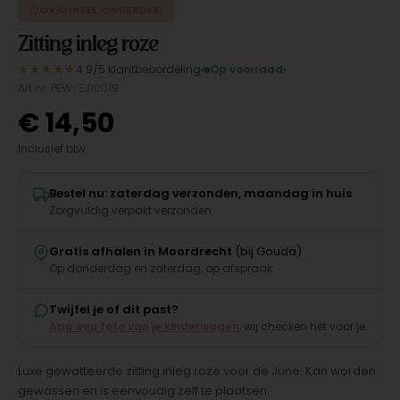
ORIGINEEL ONDERDEEL
Zitting inleg roze
★★★★★
4.9/5 klantbeoordeling
Op voorraad
Art.nr. PEW-EJ10019
€
14,50
Inclusief btw
Bestel nu: zaterdag verzonden, maandag in huis
Zorgvuldig verpakt verzonden
Gratis afhalen in Moordrecht
(bij Gouda)
Op donderdag en zaterdag, op afspraak
Twijfel je of dit past?
App een foto van je kinderwagen
, wij checken het voor je
Luxe gewatteerde zitting inleg roze voor de June. Kan worden
gewassen en is eenvoudig zelf te plaatsen.