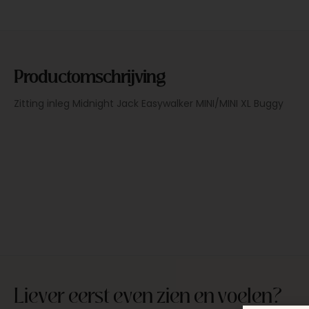
Productomschrijving
Zitting inleg Midnight Jack Easywalker MINI/MINI XL Buggy
Liever eerst even zien en voelen?