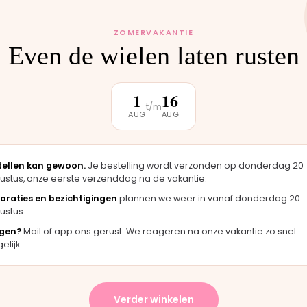
beer de
ag, op afspraak.
ZOMERVAKANTIE
mee.
Even de wielen laten rusten
1
16
t/m
AUG
AUG
klantbeoordeling
tellen kan gewoon.
Je bestelling wordt verzonden op donderdag 20
★★★★★
ustus, onze eerste verzenddag na de vakantie.
 koopt. De
"Snelle levering en duidelijke uitleg over het
araties en bezichtigingen
plannen we weer in vanaf donderdag 20
ct klaar
inklappen. Kind zit er heerlijk in."
ustus.
Stefan · Buggy
gen?
Mail of app ons gerust. We reageren na onze vakantie zo snel
lijk.
★★
★★★★★
Verder winkelen