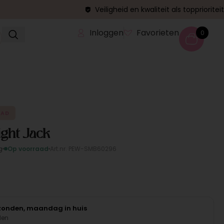
Veiligheid en kwaliteit als topprioriteit
Inloggen
Favorieten
0
AAD
ight Jack
g
Op voorraad
Art.nr. PEW-SMB60296
rzonden, maandag in huis
den