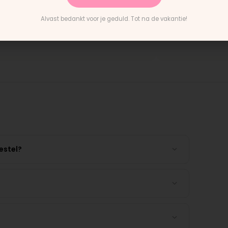
pe prijs en persoonlijke service. Veel
"De buggy rijdt heerlij
 dan bij een grote webwinkel."
gehad over welk model 
Alvast bedankt voor je geduld. Tot na de vakantie!
 Buggy
Charlotte · Buggy
estel?