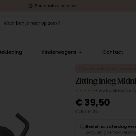
Persoonlijke service
Bekleding
Kinderwagens
Contact
NIEUW, DIRECT UIT VOORR
Zitting inleg Midn
★★★★★
4.9/5 klantbeoordelin
€
39,50
Inclusief btw
Bestel nu: zaterdag ve
Zorgvuldig verpakt verzon