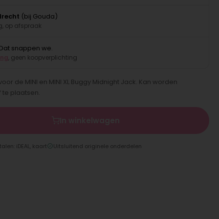
drecht
(bij Gouda)
, op afspraak
Dat snappen we.
ing
, geen koopverplichting
 voor de MINI en MINI XL Buggy Midnight Jack. Kan worden
 te plaatsen.
In winkelwagen
talen: iDEAL, kaart
Uitsluitend originele onderdelen