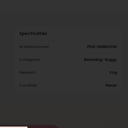
Specificaties
Artikelnummer
PEW-SMB60296
Categorie
Bekleding · Buggy
Gewicht
3 kg
Conditie
Nieuw