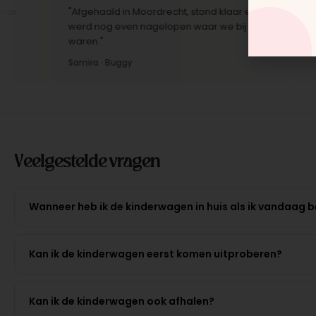
"Afgehaald in Moordrecht, stond klaar en
"Scher
werd nog even nagelopen waar we bij
fijner
waren."
Jelle ·
Samira · Buggy
Veelgestelde vragen
Wanneer heb ik de kinderwagen in huis als ik vandaag b
Kan ik de kinderwagen eerst komen uitproberen?
Kan ik de kinderwagen ook afhalen?