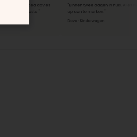
k soepel. Goed advies
"Binnen twee dagen in huis. Alles klopte,
bij ons paste."
op aan te merken."
Dave · Kinderwagen