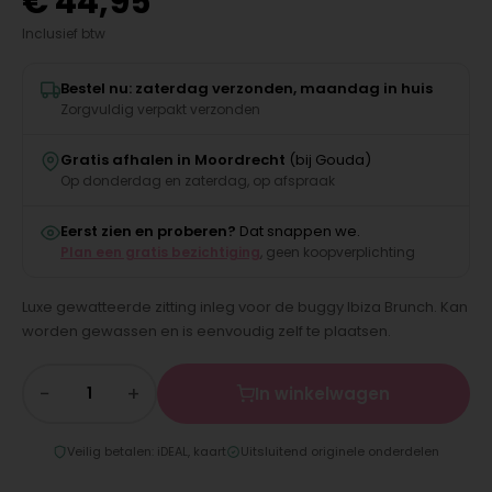
€
44,95
Inclusief btw
Bestel nu: zaterdag verzonden, maandag in huis
Zorgvuldig verpakt verzonden
Gratis afhalen in Moordrecht
(bij Gouda)
Op donderdag en zaterdag, op afspraak
Eerst zien en proberen?
Dat snappen we.
Plan een gratis bezichtiging
, geen koopverplichting
Luxe gewatteerde zitting inleg voor de buggy Ibiza Brunch. Kan
worden gewassen en is eenvoudig zelf te plaatsen.
−
+
In winkelwagen
Veilig betalen: iDEAL, kaart
Uitsluitend originele onderdelen