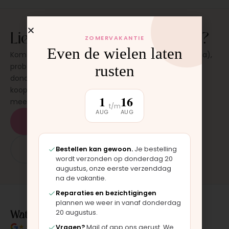
Liever eerst even zien en voelen?
ZOMERVAKANTIE
Even de wielen laten
Kom langs in onze werkplaats in Moordrecht (bij Gouda),
probeer de kinderwagen uit en stel al je vragen. Op
rusten
donderdag en zaterdag, op afspraak. Geen
koopverplichting. Bevalt hij? Dan neem je hem direct
1
16
mee.
t/m
AUG
AUG
Plan een bezichtiging
App: 06 - 2862 1330
Bestellen kan gewoon.
Je bestelling
wordt verzonden op donderdag 20
augustus, onze eerste verzenddag
na de vakantie.
Reparaties en bezichtigingen
plannen we weer in vanaf donderdag
Wat klanten over ons zeggen
20 augustus.
★★★★★
4.9/5 klantbeoordeling
Vragen?
Mail of app ons gerust. We