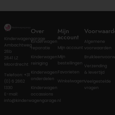
Over
Mijn
Voorwaard
account
Kinderwagengarage
Kinderwagen
Algemene
Ambachtweg
Mijn account
reparatie
voorwaarden
28b
Mijn
Kinderwagen
Bruikleenvoor
2841 LZ
bestellingen
reiniging
Moordrecht
Verzending
Favorieten
Kinderwagen
& levertijd
Telefoon: +31
onderdelen
Winkelwagen
(0) 6 2862
Veelgestelde
1330
Kinderwagen
vragen
E-mail:
occassions
info@kinderwagengarage.nl