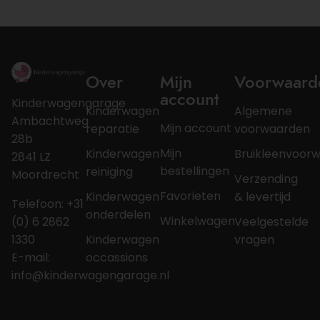
Over
Mijn
Voorwaard
account
Kinderwagengarage
Kinderwagen
Algemene
Ambachtweg
Mijn account
reparatie
voorwaarden
28b
Mijn
Kinderwagen
Bruikleenvoor
2841 LZ
bestellingen
reiniging
Moordrecht
Verzending
Favorieten
Kinderwagen
& levertijd
Telefoon: +31
onderdelen
Winkelwagen
(0) 6 2862
Veelgestelde
1330
Kinderwagen
vragen
E-mail:
occassions
info@kinderwagengarage.nl