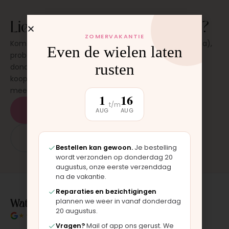
Liever eerst even zien en voelen?
ZOMERVAKANTIE
Kom langs in onze werkplaats in Moordrecht (bij Gouda),
Even de wielen laten
probeer de kinderwagen uit en stel al je vragen. Op
rusten
donderdag en zaterdag, op afspraak. Geen
koopverplichting. Bevalt hij? Dan neem je hem direct
mee.
1
16
t/m
Plan een bezichtiging
AUG
AUG
App: 06 - 2862 1330
Bestellen kan gewoon.
Je bestelling
wordt verzonden op donderdag 20
augustus, onze eerste verzenddag
na de vakantie.
Reparaties en bezichtigingen
Wat klanten over ons zeggen
plannen we weer in vanaf donderdag
20 augustus.
★★★★★
4.9/5 klantbeoordeling
Vragen?
Mail of app ons gerust. We