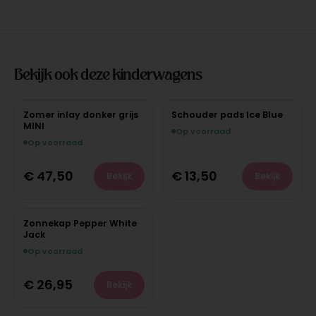
Bekijk ook deze kinderwagens
Zomer inlay donker grijs
Schouder pads Ice Blue
MINI
Op voorraad
Op voorraad
€
47,50
€
13,50
Bekijk
Bekijk
Zonnekap Pepper White
Jack
Op voorraad
€
26,95
Bekijk