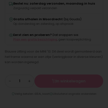
Bestel nu: zaterdag verzonden, maandag in huis
Zorgvuldig verpakt verzonden
Gratis afhalen in Moordrecht
(bij Gouda)
Op donderdag en zaterdag, op afspraak
Eerst zien en proberen?
Dat snappen we.
Plan een gratis bezichtiging
, geen koopverplichting
Blauwe zitting voor de MINI '13. Dit deel wordt gemonteerd aan
het frame waarna er een zitje (verkrijgbaar in diverse kleuren)
kan worden ingelegd.
−
+
In winkelwagen
Veilig betalen: iDEAL, kaart
Uitsluitend originele onderdelen