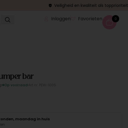
Veiligheid en kwaliteit als topprioriteit
Inloggen
Favorieten
0
bumper bar
g
Op voorraad
Art.nr. PEW-1005
rzonden, maandag in huis
den