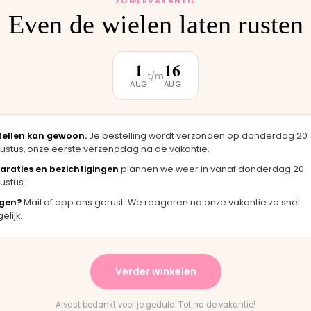
ZOMERVAKANTIE
Even de wielen laten rusten
klantbeoordeling
1
16
t/m
AUG
AUG
★★★★★
, zag er
"Langsgekomen in Moordrecht en het
"
tellen kan gewoon.
Je bestelling wordt verzonden op donderdag 20
origineel
onderdeel werd er direct opgezet. Klaar
m
ustus, onze eerste verzenddag na de vakantie.
terwijl je wacht."
araties en bezichtigingen
plannen we weer in vanaf donderdag 20
Bas · Joolz duwstang
C
ustus.
gen?
Mail of app ons gerust. We reageren na onze vakantie zo snel
lijk.
★★
★★★★★
levering en het paste perfect.
"Persoonlijk contact, sne
Verder winkelen
instructies waren duidelijk."
en eerlijk advies. Aanrad
ountain Buggy wiel
Rick · Bugaboo onderdeel
Alvast bedankt voor je geduld. Tot na de vakantie!