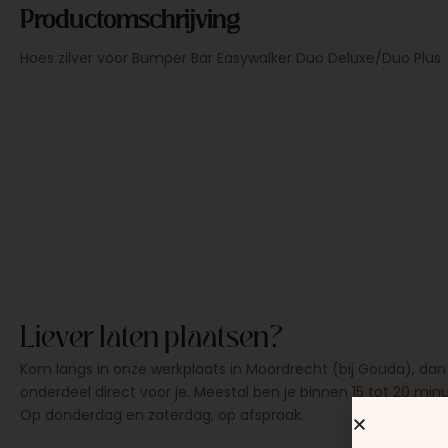
Productomschrijving
Hoes zilver voor Bumper Bar Easywalker Duo Deluxe/Duo Plus
Liever laten plaatsen?
Kom langs in onze werkplaats in Moordrecht (bij Gouda), dan
onderdeel direct voor je. Meestal ben je binnen 15 tot 20 min
Op donderdag en zaterdag, op afspraak.