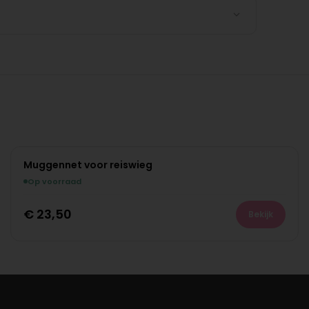
Muggennet voor reiswieg
Op voorraad
€
23,50
Bekijk