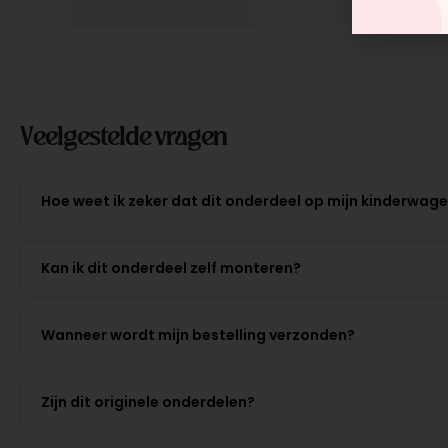
Veelgestelde vragen
Hoe weet ik zeker dat dit onderdeel op mijn kinderwag
Kan ik dit onderdeel zelf monteren?
Wanneer wordt mijn bestelling verzonden?
Zijn dit originele onderdelen?