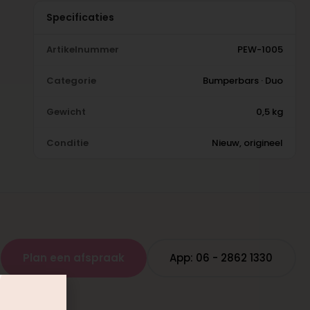
Specificaties
Artikelnummer
PEW-1005
Categorie
Bumperbars · Duo
Gewicht
0,5 kg
Conditie
Nieuw, origineel
Plan een afspraak
App: 06 - 2862 1330