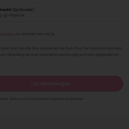
drecht
(bij Gouda)
, op afspraak
erwagen
, wij checken het voor je
umper bar van de Duo Deluxe en de Duo Plus. De hoes kan worden
 een ritssluiting en kan daardoor eenvoudig worden geplaatst en
In winkelwagen
talen: iDEAL, kaart
Uitsluitend originele onderdelen