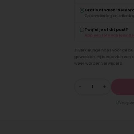
Gratis afhalen in Moor
Op donderdag en zaterdag
Twijfel je of dit past?
App een foto van je kind
Zilverkleurige hoes voor de b
gewassen. Hij is voorzien van
weer worden verwijderd.
−
+
Veilig be