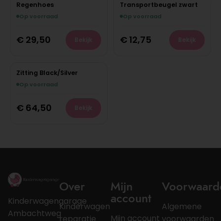
Regenhoes
Transportbeugel zwart
Op voorraad
Op voorraad
€
29,50
€
12,75
Bekijk
Bekijk
Zitting Black/Silver
Op voorraad
€
64,50
Bekijk
Over
Mijn
Voorwaard
account
Kinderwagengarage
Kinderwagen
Algemene
Ambachtweg
Mijn account
reparatie
voorwaarden