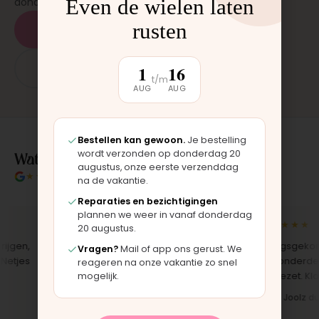
Even de wielen laten
donderdag en zaterdag, op afspraak.
rusten
Plan een afspraak
1
16
App: 06 - 2862 1330
t/m
AUG
AUG
Bestellen kan gewoon.
Je bestelling
Wat klanten over ons zeggen
wordt verzonden op donderdag 20
augustus, onze eerste verzenddag
★★★★★
4.9/5 klantbeoordeling
na de vakantie.
Reparaties en bezichtigingen
plannen we weer in vanaf donderdag
★★★★★
★★★★★
20 augustus.
en,
"Bekleding zelf vervangen met de
"Langsgekomen 
Vragen?
Mail of app ons gerust. We
jes
set, zag er meteen weer als nieuw
het onderdeel w
reageren na onze vakantie zo snel
uit. Duidelijk origineel spul."
opgezet. Klaar te
mogelijk.
Iris · Bugaboo bekleding
Bas · Joolz duws