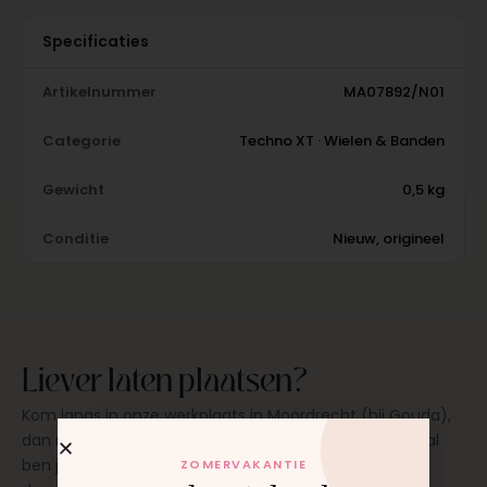
Specificaties
Artikelnummer
MA07892/N01
Categorie
Techno XT · Wielen & Banden
Gewicht
0,5 kg
Conditie
Nieuw, origineel
Liever laten plaatsen?
Kom langs in onze werkplaats in Moordrecht (bij Gouda),
dan monteren wij het onderdeel direct voor je. Meestal
ben je binnen 15 tot 20 minuten weer buiten. Op
ZOMERVAKANTIE