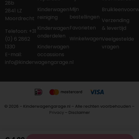
28b
Mijn
Kinderwagen
Bruikleenvoor
2841 LZ
bestellingen
reiniging
Moordrecht
Verzending
Favorieten
Kinderwagen
& levertijd
Telefoon: +31
onderdelen
Winkelwagen
(0) 6 2862
Veelgestelde
1330
Kinderwagen
vragen
E-mail:
occassions
info@kinderwagengarage.nl
© 2026 – Kinderwagengarage.nl – Alle rechten voorbehouden –
Privacy
– Disclaimer