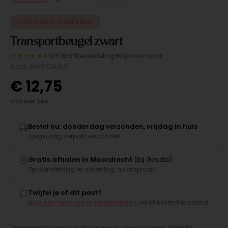
ORIGINEEL ONDERDEEL
Transportbeugel zwart
★★★★★
4.9/5 klantbeoordeling
Op voorraad
Art.nr. SPA900A/N01
€
12,75
Inclusief btw
Bestel nu: donderdag verzonden, vrijdag in huis
Zorgvuldig verpakt verzonden
Gratis afhalen in Moordrecht
(bij Gouda)
Op donderdag en zaterdag, op afspraak
Twijfel je of dit past?
App een foto van je kinderwagen
, wij checken het voor je
Transportbeugel om de buggy in opgevouwen staat te