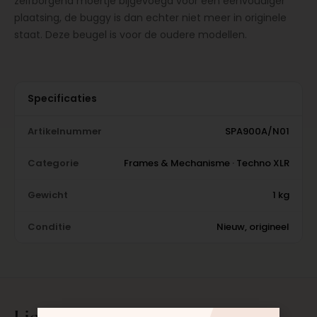
zelfborgend moertje bijgevoegd voor een eenvoudiger
plaatsing, de buggy is dan echter niet meer in originele
staat. Deze beugel is voor de oudere modellen.
Specificaties
Artikelnummer
SPA900A/N01
Categorie
Frames & Mechanisme · Techno XLR
Gewicht
1 kg
Conditie
Nieuw, origineel