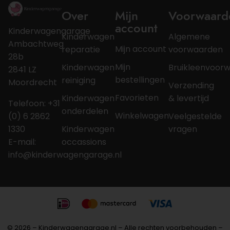
Over
Mijn
Voorwaard
account
Kinderwagengarage
Kinderwagen
Algemene
Ambachtweg
Mijn account
reparatie
voorwaarden
28b
Mijn
Kinderwagen
Bruikleenvoor
2841 LZ
bestellingen
reiniging
Moordrecht
Verzending
Favorieten
Kinderwagen
& levertijd
Telefoon: +31
onderdelen
Winkelwagen
(0) 6 2862
Veelgestelde
1330
Kinderwagen
vragen
E-mail:
occassions
info@kinderwagengarage.nl
© 2026 – Kinderwagengarage.nl – Alle rechten voorbehouden –