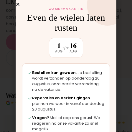
Liever laten plaatsen?
ZOMERVAKANTIE
Kom langs in onze werkplaats in Moordrecht (bij Gouda),
Even de wielen laten
dan monteren wij het onderdeel direct voor je. Meestal
ben je binnen 15 tot 20 minuten weer buiten. Op
rusten
donderdag en zaterdag, op afspraak.
Plan een afspraak
1
16
t/m
AUG
AUG
App: 06 - 2862 1330
Bestellen kan gewoon.
Je bestelling
wordt verzonden op donderdag 20
augustus, onze eerste verzenddag
na de vakantie.
Wat klanten over ons zeggen
Reparaties en bezichtigingen
★★★★★
4.9/5 klantbeoordeling
plannen we weer in vanaf donderdag
20 augustus.
Vragen?
Mail of app ons gerust. We
★★★★★
★★★★★
reageren na onze vakantie zo snel
mogelijk.
n,
"Bekleding zelf vervangen met de
"Langsgekomen i