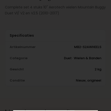
Complete set 4 stuks 10" Aerotech wielen Mountain Buggy
Duet V1/ V2 en V2.5 (2010-2017)
Specificaties
Artikelnummer
MB2-S2AWHEELS
Categorie
Duet · Wielen & Banden
Gewicht
2 kg
Conditie
Nieuw, origineel