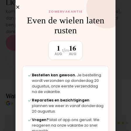
Liever laten plaatsen?
Kom langs in onze werkplaats in Moordrecht (bij Gouda),
ZOMERVAKANTIE
Even de wielen laten
dan monteren wij het onderdeel direct voor je. Meestal
ben je binnen 15 tot 20 minuten weer buiten. Op
rusten
donderdag en zaterdag, op afspraak.
Plan een afspraak
1
16
t/m
AUG
AUG
App: 06 - 2862 1330
Bestellen kan gewoon.
Je bestelling
wordt verzonden op donderdag 20
augustus, onze eerste verzenddag
na de vakantie.
Wat klanten over ons zeggen
Reparaties en bezichtigingen
★★★★★
4.9/5 klantbeoordeling
plannen we weer in vanaf donderdag
20 augustus.
Vragen?
Mail of app ons gerust. We
★★★★★
★★★★★
reageren na onze vakantie zo snel
mogelijk.