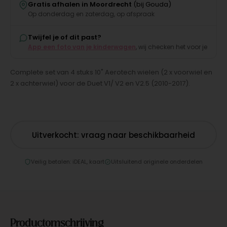
Gratis afhalen in Moordrecht
(bij Gouda)
Op donderdag en zaterdag, op afspraak
Twijfel je of dit past?
App een foto van je kinderwagen
, wij checken het voor je
Complete set van 4 stuks 10" Aerotech wielen (2 x voorwiel en
2 x achterwiel) voor de Duet V1/ V2 en V2.5 (2010-2017).
Uitverkocht: vraag naar beschikbaarheid
Veilig betalen: iDEAL, kaart
Uitsluitend originele onderdelen
Productomschrijving