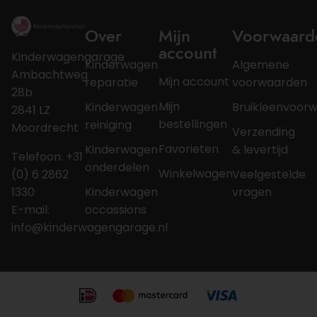
Over
Mijn
Voorwaard
account
Kinderwagengarage
Kinderwagen
Algemene
Ambachtweg
Mijn account
reparatie
voorwaarden
28b
Mijn
Kinderwagen
Bruikleenvoor
2841 LZ
bestellingen
reiniging
Moordrecht
Verzending
Favorieten
Kinderwagen
& levertijd
Telefoon: +31
onderdelen
Winkelwagen
(0) 6 2862
Veelgestelde
1330
Kinderwagen
vragen
E-mail:
occassions
info@kinderwagengarage.nl