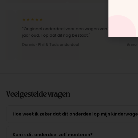
★★★★★
★★★★★
"Origineel onderdeel voor een wagen van 10
"Snelle leve
jaar oud. Top dat dit nog bestaat."
Montage-ins
Dennis · Phil & Teds onderdeel
Anne · Moun
Veelgestelde vragen
Hoe weet ik zeker dat dit onderdeel op mijn kinderwag
Kan ik dit onderdeel zelf monteren?