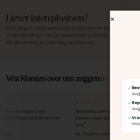
Liever laten plaatsen?
Kom langs in onze werkplaats in Moordrecht (bij Gouda), dan
onderdeel direct voor je. Meestal ben je binnen 15 tot 20 min
Op donderdag en zaterdag, op afspraak.
Wat klanten over ons zeggen
★★★★★
4.9/5 
Bes
aug
★★★★★
Rep
aug
rijgen, hier
"Bekleding zelf vervangen met de set, zag
Vra
jes verpakt en snel
meteen weer als nieuw uit. Duidelijk origin
moge
spul."
Iris · Bugaboo bekleding