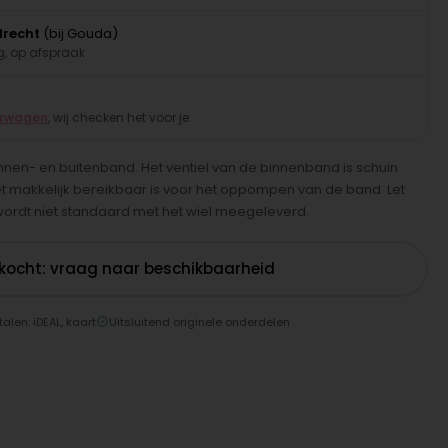
drecht
(bij Gouda)
, op afspraak
erwagen
, wij checken het voor je
nnen- en buitenband. Het ventiel van de binnenband is schuin
et makkelijk bereikbaar is voor het oppompen van de band. Let
 wordt niet standaard met het wiel meegeleverd.
rkocht: vraag naar beschikbaarheid
talen: iDEAL, kaart
Uitsluitend originele onderdelen