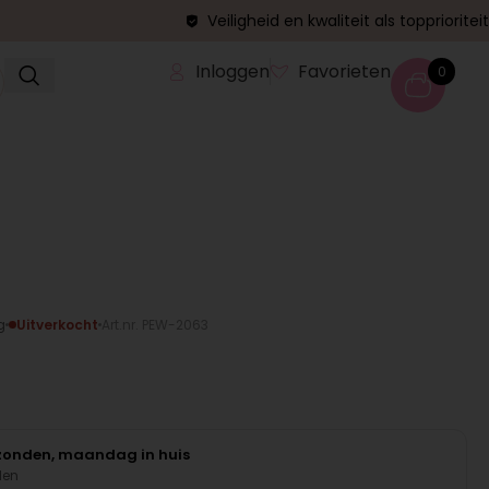
Veiligheid en kwaliteit als topprioriteit
Inloggen
Favorieten
0
g
Uitverkocht
Art.nr. PEW-2063
rzonden, maandag in huis
den