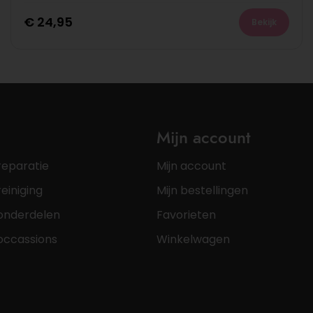
€
24,95
Bekijk
Mijn account
reparatie
Mijn account
einiging
Mijn bestellingen
onderdelen
Favorieten
occassions
Winkelwagen