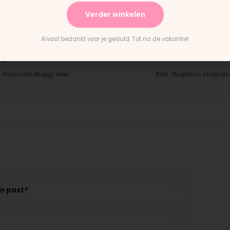
Verder winkelen
★★★★★
Alvast bedankt voor je geduld. Tot na de vakantie!
ring en het paste perfect.
"Persoonlijk contact, snelle 
tructies waren duidelijk."
en eerlijk advies. Aanrader."
tain Buggy wiel
Rick · Bugaboo onderdeel
en past?