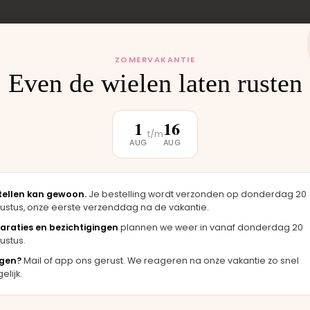
ZOMERVAKANTIE
 monteren wij het
Even de wielen laten rusten
uten weer buiten.
1
16
t/m
AUG
AUG
klantbeoordeling
tellen kan gewoon.
Je bestelling wordt verzonden op donderdag 20
ustus, onze eerste verzenddag na de vakantie.
★★★★★
★★★
araties en bezichtigingen
plannen we weer in vanaf donderdag 20
ustus.
 er
"Langsgekomen in Moordrecht en het
"Fijne
gen?
Mail of app ons gerust. We reageren na onze vakantie zo snel
eel
onderdeel werd er direct opgezet. Klaar
merkt 
lijk.
terwijl je wacht."
hande
Bas · Joolz duwstang
Chanta