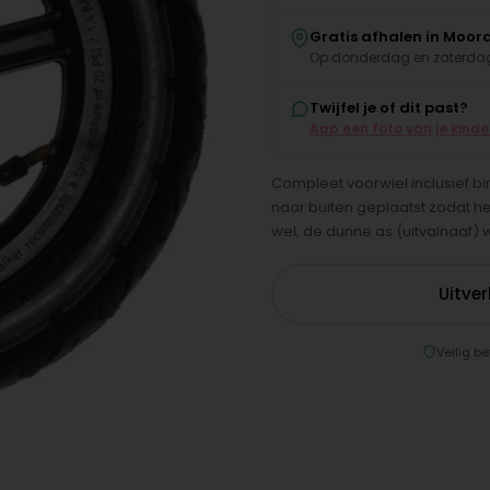
Gratis afhalen in Moor
Op donderdag en zaterdag
Twijfel je of dit past?
App een foto van je kind
Compleet voorwiel inclusief bi
naar buiten geplaatst zodat h
wel, de dunne as (uitvalnaaf)
Uitve
Veilig be