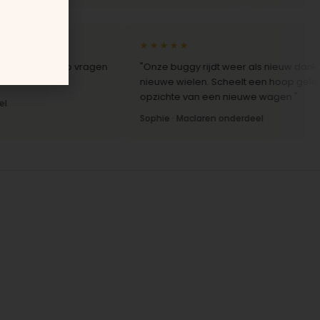
★★★★★
reactie op vragen
"Onze buggy rijdt weer als nieuw dankzij de
nieuwe wielen. Scheelt een hoop geld ten
opzichte van een nieuwe wagen."
Sophie · Maclaren onderdeel