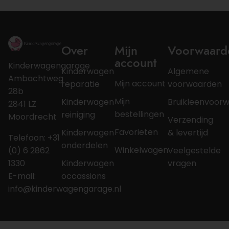
Over
Mijn
Voorwaard
account
Kinderwagengarage
Kinderwagen
Algemene
Ambachtweg
Mijn account
reparatie
voorwaarden
28b
Mijn
Kinderwagen
Bruikleenvoor
2841 LZ
bestellingen
reiniging
Moordrecht
Verzending
Favorieten
Kinderwagen
& levertijd
Telefoon: +31
onderdelen
Winkelwagen
(0) 6 2862
Veelgestelde
1330
Kinderwagen
vragen
E-mail:
occassions
info@kinderwagengarage.nl