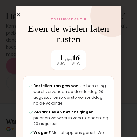
Liever eerst even zien en voelen?
ZOMERVAKANTIE
Kom langs in onze werkplaats in Moordrecht (bij Gouda),
Even de wielen laten
probeer de kinderwagen uit en stel al je vragen. Op
rusten
donderdag en zaterdag, op afspraak. Geen
koopverplichting. Bevalt hij? Dan neem je hem direct
mee.
1
16
t/m
AUG
AUG
Plan een bezichtiging
App: 06 - 2862 1330
Bestellen kan gewoon.
Je bestelling
wordt verzonden op donderdag 20
augustus, onze eerste verzenddag
na de vakantie.
Reparaties en bezichtigingen
plannen we weer in vanaf donderdag
Wat klanten over ons zeggen
20 augustus.
★★★★★
4.9/5 klantbeoordeling
Vragen?
Mail of app ons gerust. We