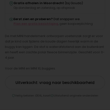
Gratis afhalen in Moordrecht
(bij Gouda)
Op donderdag en zaterdag, op afspraak
Eerst zien en proberen?
Dat snappen we.
Plan een gratis bezichtiging
, geen koopverplichting
De met MINI handelsmerk ontworpen voetenzak zorgt er voor
dat je kind ook tijdens de koude dagen heerlijk warm in de
buggy kan liggen. De stof is waterafstotend aan de buitenkant
en heeft een zachte polar fleece binnenzijde. Geschikt voor 0-
4 jaar.
Voor de MINI en MINI XL buggies.
Uitverkocht: vraag naar beschikbaarheid
Veilig betalen: iDEAL, kaart
Uitsluitend originele onderdelen