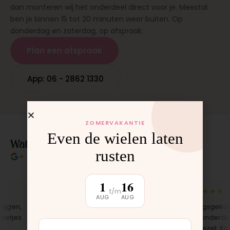
dan monteren wij het onderdeel direct voor je. Meestal
ben je binnen 15 tot 20 minuten weer buiten. Op
donderdag en zaterdag, op afspraak.
Plan een afspraak
App: 06 - 2862 1330
ZOMERVAKANTIE
Even de wielen laten
Wat klanten over ons zeggen
rusten
★★★★★
4.9/5 klantbeoordeling
1
16
t/m
★★★★★
★★★★★
AUG
AUG
gen,
"Bekleding zelf vervangen met de
"Langsgekomen
tjes
set, zag er meteen weer als nieuw
het onderdeel 
uit. Duidelijk origineel spul."
opgezet. Klaar t