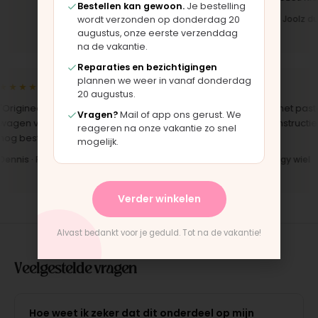
Bestellen kan gewoon.
Je bestelling
Iris · Bugaboo bekleding
Bas · Joolz duw
wordt verzonden op donderdag 20
augustus, onze eerste verzenddag
na de vakantie.
Reparaties en bezichtigingen
plannen we weer in vanaf donderdag
★★★★★
★★★★★
20 augustus.
rigineel onderdeel voor een
"Snelle levering en het paste
Vragen?
Mail of app ons gerust. We
gen van 10 jaar oud. Top dat dit
perfect. Montage-instructies
reageren na onze vakantie zo snel
g bestaat."
duidelijk."
mogelijk.
nnis · Phil & Teds onderdeel
Anne · Mountain Buggy wiel
Verder winkelen
Alvast bedankt voor je geduld. Tot na de vakantie!
Veelgestelde vragen
Hoe weet ik zeker dat dit onderdeel op mijn