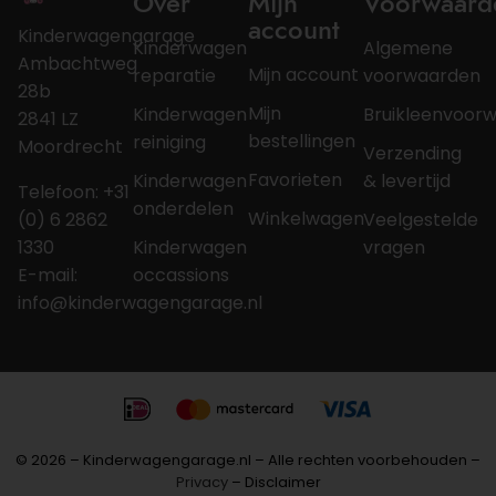
Over
Mijn
Voorwaard
account
Kinderwagengarage
Kinderwagen
Algemene
Ambachtweg
Mijn account
reparatie
voorwaarden
28b
Mijn
Kinderwagen
Bruikleenvoor
2841 LZ
bestellingen
reiniging
Moordrecht
Verzending
Favorieten
Kinderwagen
& levertijd
Telefoon: +31
onderdelen
Winkelwagen
(0) 6 2862
Veelgestelde
1330
Kinderwagen
vragen
E-mail:
occassions
info@kinderwagengarage.nl
© 2026 – Kinderwagengarage.nl – Alle rechten voorbehouden –
Privacy
– Disclaimer