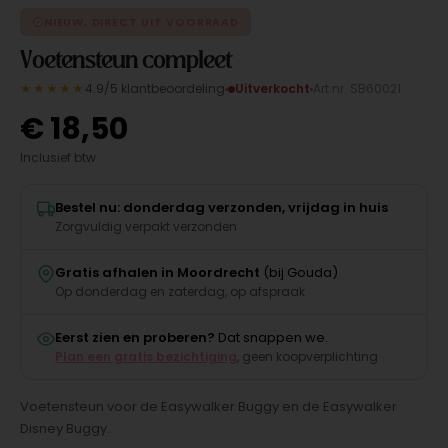
NIEUW, DIRECT UIT VOORRAAD
Voetensteun compleet
★★★★★
4.9/5 klantbeoordeling
Uitverkocht
Art.nr. SB60021
€
18,50
Inclusief btw
Bestel nu: donderdag verzonden, vrijdag in huis
Zorgvuldig verpakt verzonden
Gratis afhalen in Moordrecht
(bij Gouda)
Op donderdag en zaterdag, op afspraak
Eerst zien en proberen?
Dat snappen we.
Plan een gratis bezichtiging
, geen koopverplichting
Voetensteun voor de Easywalker Buggy en de Easywalker
Disney Buggy.