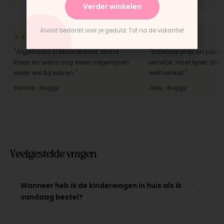
Verder winkelen
Alvast bedankt voor je geduld. Tot na de vakantie!
★★★★★
★★★★★
"Afgehaald in Moordrecht, stond
"Scherpe prijs en persoon
klaar en werd nog even nagelopen
service. Veel fijner dan b
waar we bij waren."
webwinkel."
Samira · Buggy
Jelle · Buggy
Veelgestelde vragen
Wanneer heb ik de kinderwagen in huis als ik
vandaag bestel?