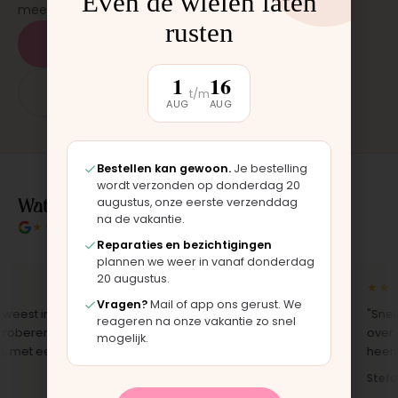
Even de wielen laten
mee.
rusten
Plan een bezichtiging
1
16
App: 06 - 2862 1330
t/m
AUG
AUG
Bestellen kan gewoon.
Je bestelling
wordt verzonden op donderdag 20
Wat klanten over ons zeggen
augustus, onze eerste verzenddag
na de vakantie.
★★★★★
4.9/5 klantbeoordeling
Reparaties en bezichtigingen
plannen we weer in vanaf donderdag
20 augustus.
★★★★★
★★★
Vragen?
Mail of app ons gerust. We
est in
"Je merkt dat je bij een specialist
"Snelle 
reageren na onze vakantie zo snel
eren. Fijn
koopt. De wagen was
over het
mogelijk.
t eerlijk
gecontroleerd en direct klaar voor
heerlijk i
gebruik."
Stefan ·
Marit · Kinderwagen