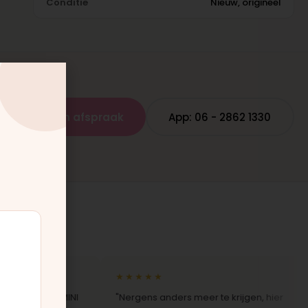
Conditie
Nieuw, origineel
Plan een afspraak
App: 06 - 2862 1330
★★★★★
onze MINI
"Nergens anders meer te krijgen, hier