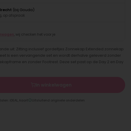
drecht
(bij Gouda)
, op afspraak
erwagen
, wij checken het voor je
de uit: Zitting inclusief gordeltjes Zonnekap Extended zonnekap
t Is een vervangende set en wordt derhalve geleverd zonder
ekapframe en zonder Footrest. Deze set past op de Day 2 en Day
In winkelwagen
talen: iDEAL, kaart
Uitsluitend originele onderdelen