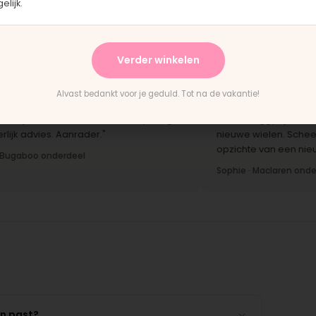
lijk.
 wagens dagelijks onder
Buggy. Even een foto geappt en b
uur bevestiging dat het paste."
derdeel
Nadia · Easywalker onderdeel
Verder winkelen
Alvast bedankt voor je geduld. Tot na de vakantie!
★
★★★★★
jk contact, snelle reactie op vragen
"Onze buggy rijdt weer als
 advies. Aanrader."
nieuwe wielen. Scheelt ee
opzichte van een nieuwe 
aboo onderdeel
Sophie · Maclaren onderdeel
en past?