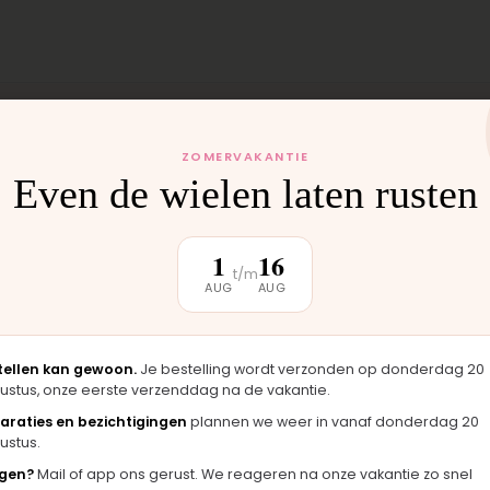
ZOMERVAKANTIE
Even de wielen laten rusten
 monteren wij het
uten weer buiten.
1
16
t/m
AUG
AUG
klantbeoordeling
tellen kan gewoon.
Je bestelling wordt verzonden op donderdag 20
ustus, onze eerste verzenddag na de vakantie.
araties en bezichtigingen
plannen we weer in vanaf donderdag 20
★★★★★
ustus.
t kennis van zaken. Je
"Precies het juiste onderdeel voor 
gen?
Mail of app ons gerust. We reageren na onze vakantie zo snel