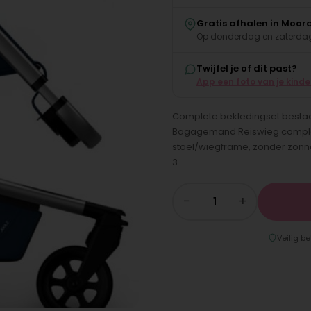
Gratis afhalen in Moor
Op donderdag en zaterdag
Twijfel je of dit past?
App een foto van je kind
Complete bekledingset bestaan
Bagagemand Reiswieg complee
stoel/wiegframe, zonder zonn
3.
−
+
Veilig be