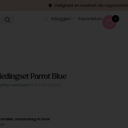
Veiligheid en kwaliteit als topprioriteit
Inloggen
Favorieten
0
edingset Parrot Blue
g
Op voorraad
Art.nr. PJO-555000
rzonden, maandag in huis
den