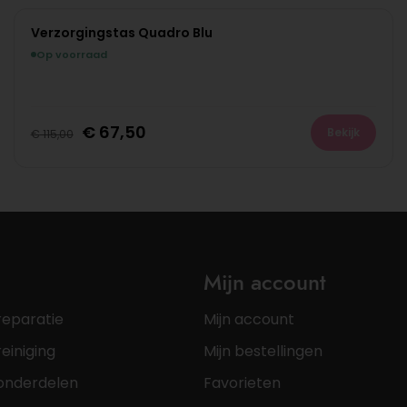
Verzorgingstas Quadro Blu
Op voorraad
€
67,50
Bekijk
€
115,00
Mijn account
reparatie
Mijn account
einiging
Mijn bestellingen
onderdelen
Favorieten