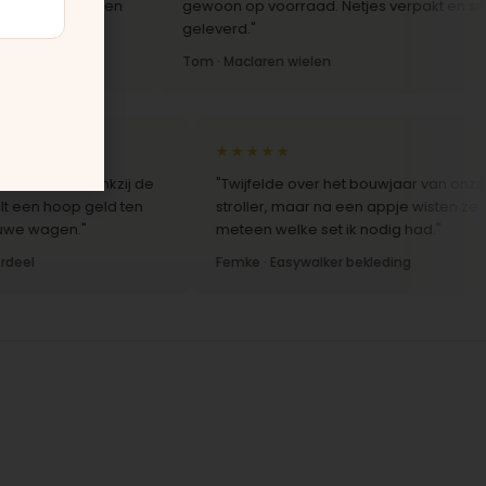
innen een
gewoon op voorraad. Netjes verpakt en snel
geleverd."
Tom · Maclaren wielen
★★★★★
 nieuw dankzij de
"Twijfelde over het bouwjaar van onze
n hoop geld ten
stroller, maar na een appje wisten ze
wagen."
meteen welke set ik nodig had."
Femke · Easywalker bekleding