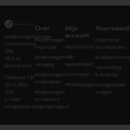
Over
Mijn
Voorwaard
account
Kinderwagengarage
Kinderwagen
Algemene
Ambachtweg
Mijn account
reparatie
voorwaarden
28b
Mijn
Kinderwagen
Bruikleenvoor
2841 LZ
bestellingen
reiniging
Moordrecht
Verzending
Favorieten
Kinderwagen
& levertijd
Telefoon: +31
onderdelen
Winkelwagen
(0) 6 2862
Veelgestelde
1330
Kinderwagen
vragen
E-mail:
occassions
info@kinderwagengarage.nl