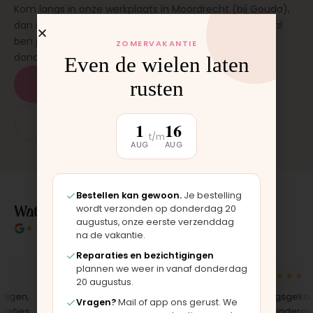
Kom langs in onze werkplaats in Moordrecht (bij Gouda),
dan monteren wij het onderdeel direct voor je. Meestal
ben je binnen 15 tot 20 minuten weer buiten. Op
ZOMERVAKANTIE
donderdag en zaterdag, op afspraak.
Even de wielen laten
rusten
Plan een afspraak
App: 06 - 2862 1330
1
16
t/m
AUG
AUG
Bestellen kan gewoon.
Je bestelling
Wat klanten over ons zeggen
wordt verzonden op donderdag 20
augustus, onze eerste verzenddag
★★★★★
4.9/5 klantbeoordeling
na de vakantie.
Reparaties en bezichtigingen
plannen we weer in vanaf donderdag
★★★★★
★★★★★
20 augustus.
en,
"Bekleding zelf vervangen met de
"Langsgekomen 
Vragen?
Mail of app ons gerust. We
jes
set, zag er meteen weer als nieuw
het onderdeel we