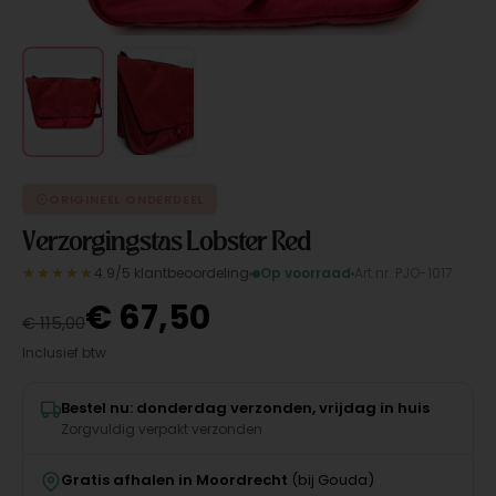
ORIGINEEL ONDERDEEL
Verzorgingstas Lobster Red
★★★★★
4.9/5 klantbeoordeling
Op voorraad
Art.nr. PJO-1017
€
67,50
€
115,00
Inclusief btw
Bestel nu: donderdag verzonden, vrijdag in huis
Zorgvuldig verpakt verzonden
Gratis afhalen in Moordrecht
(bij Gouda)