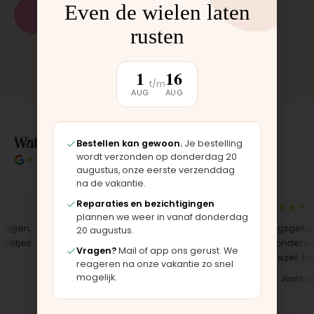
Even de wielen laten
Plan een afspraak
rusten
App: 06 - 2862 1330
1
16
t/m
AUG
AUG
Wat klanten over ons zeggen
Bestellen kan gewoon.
Je bestelling
wordt verzonden op donderdag 20
★★★★★
4.9/5 klantbeoordeling
augustus, onze eerste verzenddag
na de vakantie.
Reparaties en bezichtigingen
★★★★★
★★★★★
plannen we weer in vanaf donderdag
gen,
"Bekleding zelf vervangen met de
"Langsgekomen 
20 augustus.
jes
set, zag er meteen weer als nieuw
het onderdeel w
Vragen?
Mail of app ons gerust. We
uit. Duidelijk origineel spul."
opgezet. Klaar t
reageren na onze vakantie zo snel
mogelijk.
Iris · Bugaboo bekleding
Bas · Joolz duw