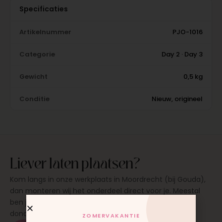
Specificaties
Artikelnummer
PJO-1016
Categorie
Day 2 · Day 3
Gewicht
0,5 kg
Conditie
Nieuw, origineel
Liever laten plaatsen?
Kom langs in onze werkplaats in Moordrecht (bij Gouda),
dan monteren wij het onderdeel direct voor je. Meestal
ben je binnen 15 tot 20 minuten weer buiten. Op
donderdag en zaterdag, op afspraak.
ZOMERVAKANTIE