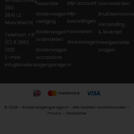
Ambachtweg
Mijn account
reparatie
voorwaarden
28b
Mijn
Kinderwagen
Bruikleenvoor
2841 LZ
bestellingen
reiniging
Moordrecht
Verzending
Favorieten
Kinderwagen
& levertijd
Telefoon: +31
onderdelen
Winkelwagen
(0) 6 2862
Veelgestelde
1330
Kinderwagen
vragen
E-mail:
occassions
info@kinderwagengarage.nl
© 2026 – Kinderwagengarage.nl – Alle rechten voorbehouden –
Privacy
– Disclaimer