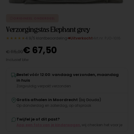
ORIGINEEL ONDERDEEL
Verzorgingstas Elephant grey
★★★★★
4.9/5 klantbeoordeling
Uitverkocht
Art.nr. PJO-1016
€
67,50
€
115,00
Inclusief btw
Bestel vóór 12:00: vandaag verzonden, maandag
in huis
Zorgvuldig verpakt verzonden
Gratis afhalen in Moordrecht
(bij Gouda)
Op donderdag en zaterdag, op afspraak
Twijfel je of dit past?
App een foto van je kinderwagen
, wij checken het voor je