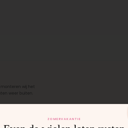
 monteren wij het
uten weer buiten.
ZOMERVAKANTIE