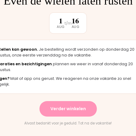
Even de wielen laten rusten
klantbeoordeling
1
16
t/m
AUG
AUG
★★★★★
, zag er
"Langsgekomen in Moordrecht en het
"
origineel
onderdeel werd er direct opgezet. Klaar
m
terwijl je wacht."
h
tellen kan gewoon.
Je bestelling wordt verzonden op donderdag 20
ustus, onze eerste verzenddag na de vakantie.
Bas · Joolz duwstang
C
araties en bezichtigingen
plannen we weer in vanaf donderdag 20
ustus.
gen?
Mail of app ons gerust. We reageren na onze vakantie zo snel
★
★★★★★
lijk.
levering en het paste perfect.
"Persoonlijk contact, sne
instructies waren duidelijk."
en eerlijk advies. Aanrade
Verder winkelen
ountain Buggy wiel
Rick · Bugaboo onderdeel
Alvast bedankt voor je geduld. Tot na de vakantie!