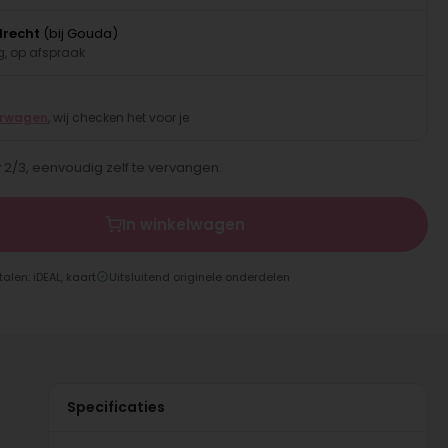
drecht
(bij Gouda)
, op afspraak
erwagen
, wij checken het voor je
 2/3, eenvoudig zelf te vervangen.
In winkelwagen
talen: iDEAL, kaart
Uitsluitend originele onderdelen
Specificaties