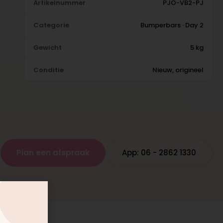
Artikelnummer
PJO-VB2-PJ
Categorie
Bumperbars · Day 2
Gewicht
5 kg
Conditie
Nieuw, origineel
Plan een afspraak
App: 06 - 2862 1330