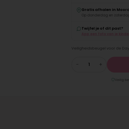
Gratis afhalen in Moor
Op donderdag en zaterdag
Twijfel je of dit past?
App een foto van je kind
Veiligheidsbeugel voor de Day
−
+
Veilig be