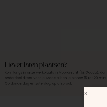
Liever laten plaatsen?
Kom langs in onze werkplaats in Moordrecht (bij Gouda), dan
onderdeel direct voor je. Meestal ben je binnen 15 tot 20 min
Op donderdag en zaterdag, op afspraak.